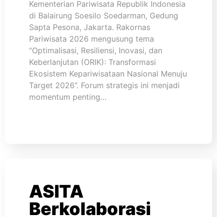
Kementerian Pariwisata Republik Indonesia
di Balairung Soesilo Soedarman, Gedung
Sapta Pesona, Jakarta. Rakornas
Pariwisata 2026 mengusung tema
“Optimalisasi, Resiliensi, Inovasi, dan
Keberlanjutan (ORIK): Transformasi
Ekosistem Kepariwisataan Nasional Menuju
Target 2026”. Forum strategis ini menjadi
momentum penting…
ASITA
Berkolaborasi