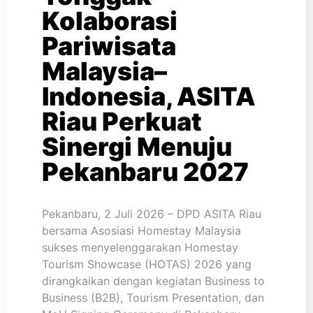
Kolaborasi
Pariwisata
Malaysia–
Indonesia, ASITA
Riau Perkuat
Sinergi Menuju
Pekanbaru 2027
Pekanbaru, 2 Juli 2026 – DPD ASITA Riau
bersama Asosiasi Homestay Malaysia
sukses menyelenggarakan Homestay
Tourism Showcase (HOTAS) 2026 yang
dirangkaikan dengan kegiatan Business to
Business (B2B), Tourism Presentation, dan