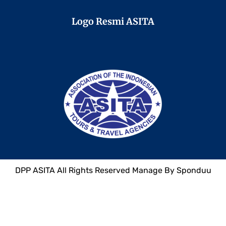
Logo Resmi ASITA
DPP
ASITA
All Rights Reserved Manage By
Sponduu