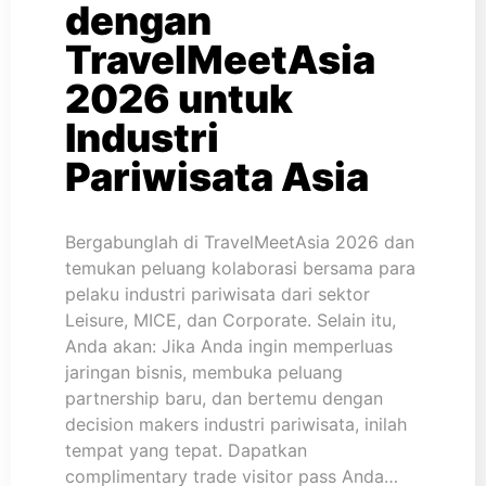
dengan
TravelMeetAsia
2026 untuk
Industri
Pariwisata Asia
Bergabunglah di TravelMeetAsia 2026 dan
temukan peluang kolaborasi bersama para
pelaku industri pariwisata dari sektor
Leisure, MICE, dan Corporate. Selain itu,
Anda akan: Jika Anda ingin memperluas
jaringan bisnis, membuka peluang
partnership baru, dan bertemu dengan
decision makers industri pariwisata, inilah
tempat yang tepat. Dapatkan
complimentary trade visitor pass Anda…