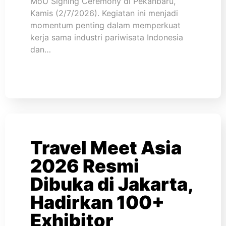
MoU Signing Ceremony di Pekanbaru,
Kamis (2/7/2026). Kegiatan ini menjadi
momentum penting dalam memperkuat
kerja sama industri pariwisata Indonesia
dan…
Travel Meet Asia
2026 Resmi
Dibuka di Jakarta,
Hadirkan 100+
Exhibitor