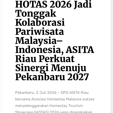
HOTAS 2026 Jadi
Tonggak
Kolaborasi
Pariwisata
Malaysia–
Indonesia, ASITA
Riau Perkuat
Sinergi Menuju
Pekanbaru 2027
Pekanbaru, 2 Juli 2026 – DPD ASITA Riau
bersama Asosiasi Homestay Malaysia sukses
menyelenggarakan Homestay Tourism
Showcase (HOTAS) 2026 yang dirangkaikan