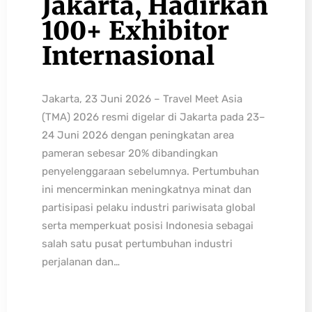
Jakarta, Hadirkan
100+ Exhibitor
Internasional
Jakarta, 23 Juni 2026 – Travel Meet Asia
(TMA) 2026 resmi digelar di Jakarta pada 23–
24 Juni 2026 dengan peningkatan area
pameran sebesar 20% dibandingkan
penyelenggaraan sebelumnya. Pertumbuhan
ini mencerminkan meningkatnya minat dan
partisipasi pelaku industri pariwisata global
serta memperkuat posisi Indonesia sebagai
salah satu pusat pertumbuhan industri
perjalanan dan…