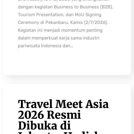
dengan kegiatan Business to Business (B2B),
Tourism Presentation, dan MoU Signing
Ceremony di Pekanbaru, Kamis (2/7/2026).
Kegiatan ini menjadi momentum penting
dalam memperkuat kerja sama industri
pariwisata Indonesia dan…
Travel Meet Asia
2026 Resmi
Dibuka di