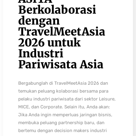
Berkolaborasi
dengan
TravelMeetAsia
2026 untuk
Industri
Pariwisata Asia
Bergabunglah di TravelMeetAsia 2026 dan
temukan peluang kolaborasi bersama para
pelaku industri pariwisata dari sektor Leisure,
MICE, dan Corporate. Selain itu, Anda akan:
Jika Anda ingin memperluas jaringan bisnis,
membuka peluang partnership baru, dan
bertemu dengan decision makers industri