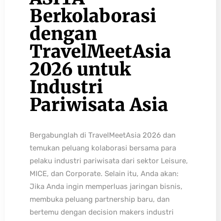
Berkolaborasi
dengan
TravelMeetAsia
2026 untuk
Industri
Pariwisata Asia
Bergabunglah di TravelMeetAsia 2026 dan
temukan peluang kolaborasi bersama para
pelaku industri pariwisata dari sektor Leisure,
MICE, dan Corporate. Selain itu, Anda akan:
Jika Anda ingin memperluas jaringan bisnis,
membuka peluang partnership baru, dan
bertemu dengan decision makers industri