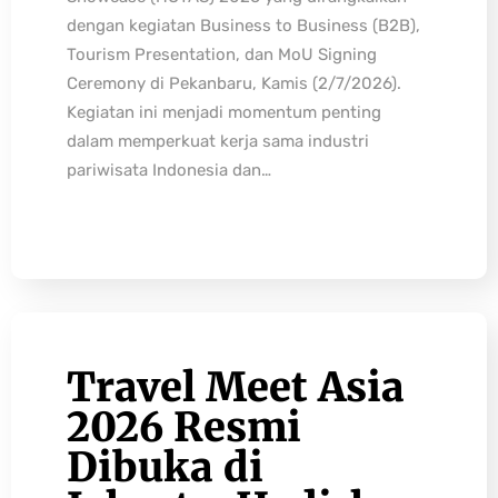
dengan kegiatan Business to Business (B2B),
Tourism Presentation, dan MoU Signing
Ceremony di Pekanbaru, Kamis (2/7/2026).
Kegiatan ini menjadi momentum penting
dalam memperkuat kerja sama industri
pariwisata Indonesia dan…
Travel Meet Asia
2026 Resmi
Dibuka di