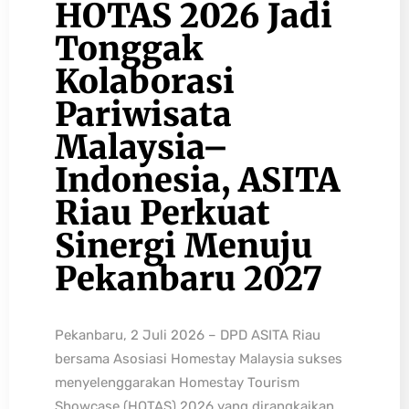
HOTAS 2026 Jadi
Tonggak
Kolaborasi
Pariwisata
Malaysia–
Indonesia, ASITA
Riau Perkuat
Sinergi Menuju
Pekanbaru 2027
Pekanbaru, 2 Juli 2026 – DPD ASITA Riau
bersama Asosiasi Homestay Malaysia sukses
menyelenggarakan Homestay Tourism
Showcase (HOTAS) 2026 yang dirangkaikan