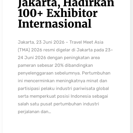
Jakarta, Hadirkan
100+ Exhibitor
Internasional
Jakarta, 23 Juni 2026 – Travel Meet Asia
(TMA) 2026 resmi digelar di Jakarta pada 23–
24 Juni 2026 dengan peningkatan area
pameran sebesar 20% dibandingkan
penyelenggaraan sebelumnya. Pertumbuhan
ini mencerminkan meningkatnya minat dan
partisipasi pelaku industri pariwisata global
serta memperkuat posisi Indonesia sebagai
salah satu pusat pertumbuhan industri
perjalanan dan…