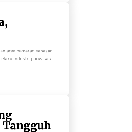
a,
tan area pameran sebesar
laku industri pariwisata
ong
h Tangguh