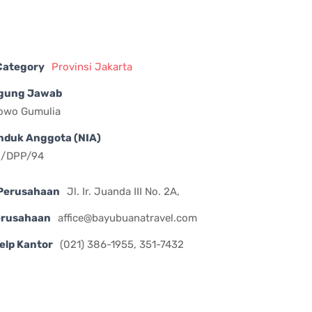
 Category
Provinsi Jakarta
gung Jawab
nowo Gumulia
nduk Anggota (NIA)
II/DPP/94
Perusahaan
Jl. Ir. Juanda III No. 2A,
erusahaan
affice@bayubuanatravel.com
elp Kantor
(021) 386-1955, 351-7432