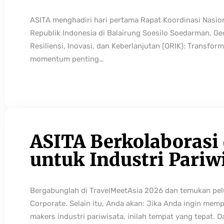
ASITA menghadiri hari pertama Rapat Koordinasi Nasio
Republik Indonesia di Balairung Soesilo Soedarman, G
Resiliensi, Inovasi, dan Keberlanjutan (ORIK): Transfo
momentum penting…
ASITA Berkolaborasi
untuk Industri Pariw
Bergabunglah di TravelMeetAsia 2026 dan temukan pelua
Corporate. Selain itu, Anda akan: Jika Anda ingin mem
makers industri pariwisata, inilah tempat yang tepat. 