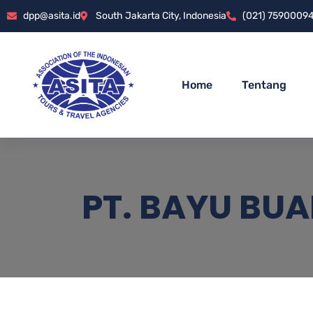
dpp@asita.id
South Jakarta City, Indonesia
(021) 7590009
Home
Tentang
PT. BAYU BU