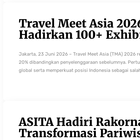
Travel Meet Asia 202
Hadirkan 100+ Exhibi
Jakarta, 23 Juni 2026 – Travel Meet Asia (TMA) 2026 
20% dibandingkan penyelenggaraan sebelumnya. Pertum
global serta memperkuat posisi Indonesia sebagai sala
ASITA Hadiri Rakorn
Transformasi Pariwi