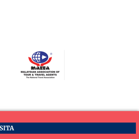
ASITA