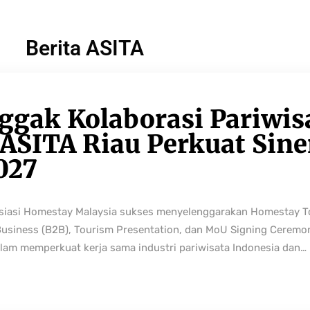
Berita ASITA
ggak Kolaborasi Pariwis
ASITA Riau Perkuat Sine
027
osiasi Homestay Malaysia sukses menyelenggarakan Homestay 
Business (B2B), Tourism Presentation, dan MoU Signing Ceremo
lam memperkuat kerja sama industri pariwisata Indonesia dan…