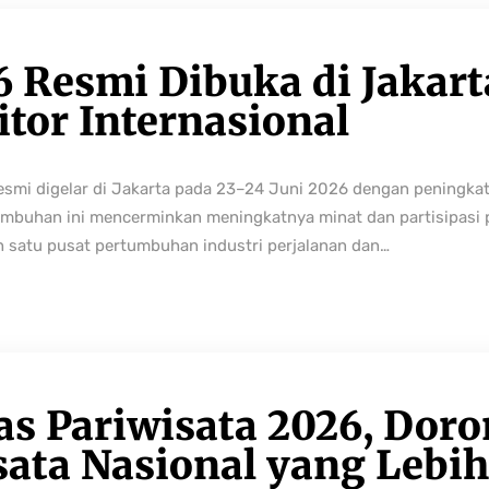
6 Resmi Dibuka di Jakart
tor Internasional
resmi digelar di Jakarta pada 23–24 Juni 2026 dengan peningka
buhan ini mencerminkan meningkatnya minat dan partisipasi pe
h satu pusat pertumbuhan industri perjalanan dan…
as Pariwisata 2026, Dor
sata Nasional yang Lebi