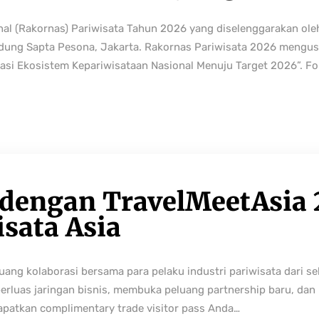
nal (Rakornas) Pariwisata Tahun 2026 yang diselenggarakan ole
edung Sapta Pesona, Jakarta. Rakornas Pariwisata 2026 mengus
rmasi Ekosistem Kepariwisataan Nasional Menuju Target 2026”. Fo
 dengan TravelMeetAsia 
isata Asia
ng kolaborasi bersama para pelaku industri pariwisata dari sek
perluas jaringan bisnis, membuka peluang partnership baru, da
Dapatkan complimentary trade visitor pass Anda…