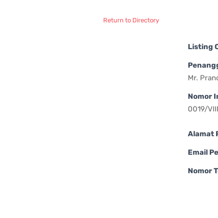
Return to Directory
Listing
Penang
Mr. Pra
Nomor I
0019/VI
Alamat 
Email P
Nomor T