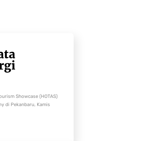
ata
rgi
Tourism Showcase (HOTAS)
ny di Pekanbaru, Kamis