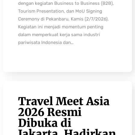
dengan kegiatan Business to Business (B2B),
Tourism Presentation, dan MoU Signing
Ceremony di Pekanbaru, Kamis (2/7/2026).
Kegiatan ini menjadi momentum penting
dalam memperkuat kerja sama industri
pariwisata Indonesia dan…
Travel Meet Asia
2026 Resmi
Dibuka di
Jakarta, Hadirkan