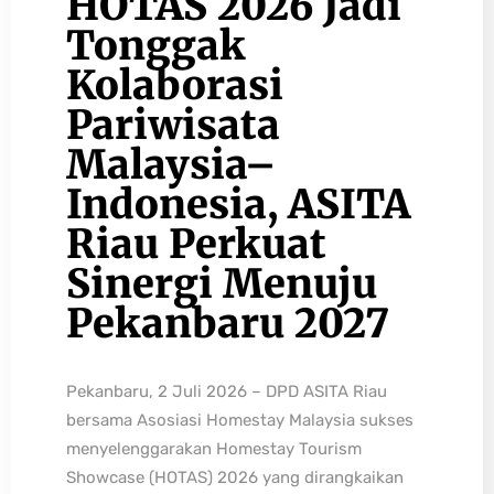
HOTAS 2026 Jadi
Tonggak
Kolaborasi
Pariwisata
Malaysia–
Indonesia, ASITA
Riau Perkuat
Sinergi Menuju
Pekanbaru 2027
Pekanbaru, 2 Juli 2026 – DPD ASITA Riau
bersama Asosiasi Homestay Malaysia sukses
menyelenggarakan Homestay Tourism
Showcase (HOTAS) 2026 yang dirangkaikan