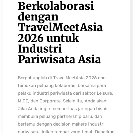
Berkolaborasi
dengan
TravelMeetAsia
2026 untuk
Industri
Pariwisata Asia
Bergabunglah di TravelMeetAsia 2026 dan
temukan peluang kolaborasi bersama para
pelaku industri pariwisata dari sektor Leisure,
MICE, dan Corporate. Selain itu, Anda akan:
Jika Anda ingin memperluas jaringan bisnis,
membuka peluang partnership baru, dan
bertemu dengan decision makers industri
pariwisata, inilah tempat yang tepat. Dapatkan