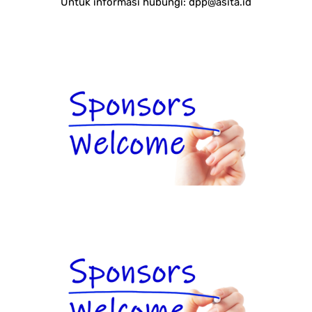
Untuk informasi hubungi:
dpp@asita.id