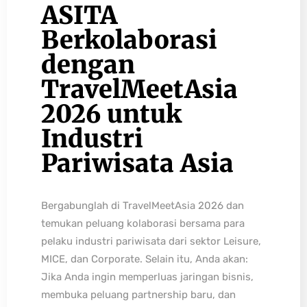
ASITA
Berkolaborasi
dengan
TravelMeetAsia
2026 untuk
Industri
Pariwisata Asia
Bergabunglah di TravelMeetAsia 2026 dan
temukan peluang kolaborasi bersama para
pelaku industri pariwisata dari sektor Leisure,
MICE, dan Corporate. Selain itu, Anda akan:
Jika Anda ingin memperluas jaringan bisnis,
membuka peluang partnership baru, dan