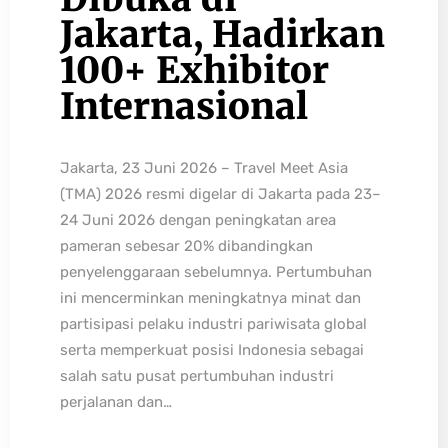
Jakarta, Hadirkan
100+ Exhibitor
Internasional
Jakarta, 23 Juni 2026 – Travel Meet Asia
(TMA) 2026 resmi digelar di Jakarta pada 23–
24 Juni 2026 dengan peningkatan area
pameran sebesar 20% dibandingkan
penyelenggaraan sebelumnya. Pertumbuhan
ini mencerminkan meningkatnya minat dan
partisipasi pelaku industri pariwisata global
serta memperkuat posisi Indonesia sebagai
salah satu pusat pertumbuhan industri
perjalanan dan…