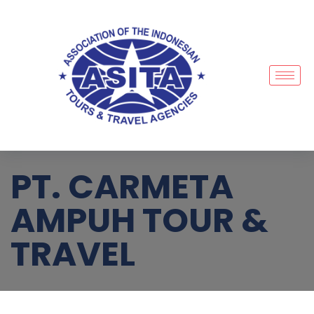
PT. CARMETA
AMPUH TOUR &
TRAVEL