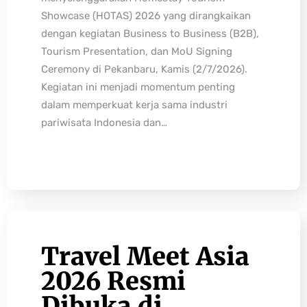
Showcase (HOTAS) 2026 yang dirangkaikan
dengan kegiatan Business to Business (B2B),
Tourism Presentation, dan MoU Signing
Ceremony di Pekanbaru, Kamis (2/7/2026).
Kegiatan ini menjadi momentum penting
dalam memperkuat kerja sama industri
pariwisata Indonesia dan…
Travel Meet Asia
2026 Resmi
Dibuka di