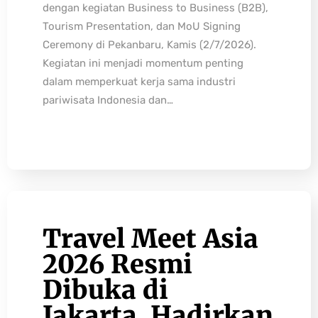
dengan kegiatan Business to Business (B2B),
Tourism Presentation, dan MoU Signing
Ceremony di Pekanbaru, Kamis (2/7/2026).
Kegiatan ini menjadi momentum penting
dalam memperkuat kerja sama industri
pariwisata Indonesia dan…
Travel Meet Asia
2026 Resmi
Dibuka di
Jakarta, Hadirkan