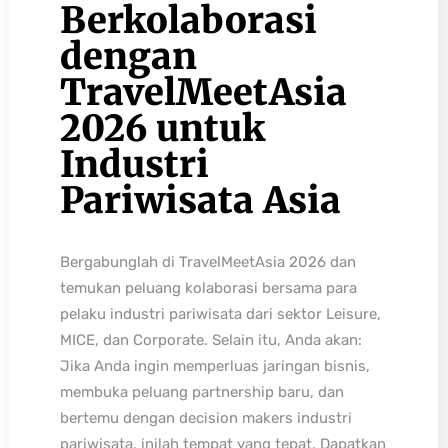
Berkolaborasi
dengan
TravelMeetAsia
2026 untuk
Industri
Pariwisata Asia
Bergabunglah di TravelMeetAsia 2026 dan
temukan peluang kolaborasi bersama para
pelaku industri pariwisata dari sektor Leisure,
MICE, dan Corporate. Selain itu, Anda akan:
Jika Anda ingin memperluas jaringan bisnis,
membuka peluang partnership baru, dan
bertemu dengan decision makers industri
pariwisata, inilah tempat yang tepat. Dapatkan