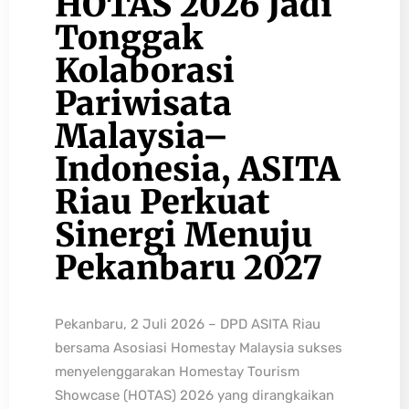
HOTAS 2026 Jadi
Tonggak
Kolaborasi
Pariwisata
Malaysia–
Indonesia, ASITA
Riau Perkuat
Sinergi Menuju
Pekanbaru 2027
Pekanbaru, 2 Juli 2026 – DPD ASITA Riau
bersama Asosiasi Homestay Malaysia sukses
menyelenggarakan Homestay Tourism
Showcase (HOTAS) 2026 yang dirangkaikan