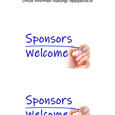
Untuk informasi hubungi:
dpp@asita.id