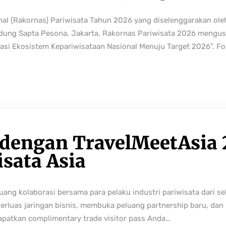
nal (Rakornas) Pariwisata Tahun 2026 yang diselenggarakan ole
edung Sapta Pesona, Jakarta. Rakornas Pariwisata 2026 mengus
rmasi Ekosistem Kepariwisataan Nasional Menuju Target 2026”. Fo
 dengan TravelMeetAsia 
isata Asia
ng kolaborasi bersama para pelaku industri pariwisata dari sek
perluas jaringan bisnis, membuka peluang partnership baru, da
Dapatkan complimentary trade visitor pass Anda…