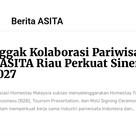
Berita ASITA
ggak Kolaborasi Pariwis
ASITA Riau Perkuat Sine
027
osiasi Homestay Malaysia sukses menyelenggarakan Homestay 
Business (B2B), Tourism Presentation, dan MoU Signing Ceremo
lam memperkuat kerja sama industri pariwisata Indonesia dan…