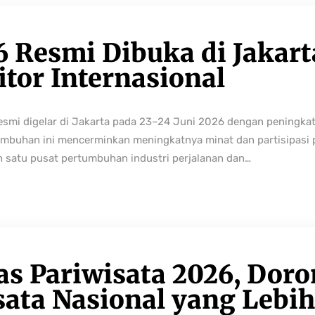
6 Resmi Dibuka di Jakart
tor Internasional
resmi digelar di Jakarta pada 23–24 Juni 2026 dengan peningka
buhan ini mencerminkan meningkatnya minat dan partisipasi pe
h satu pusat pertumbuhan industri perjalanan dan…
as Pariwisata 2026, Dor
sata Nasional yang Lebi