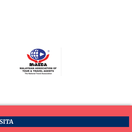
ASITA