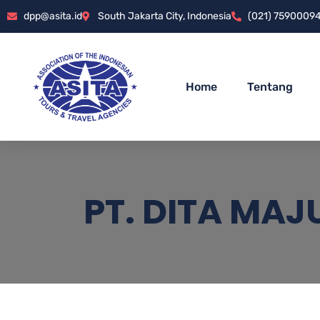
dpp@asita.id
South Jakarta City, Indonesia
(021) 7590009
Home
Tentang
PT. DITA MAJ