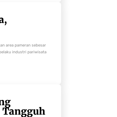
a,
tan area pameran sebesar
laku industri pariwisata
ong
h Tangguh