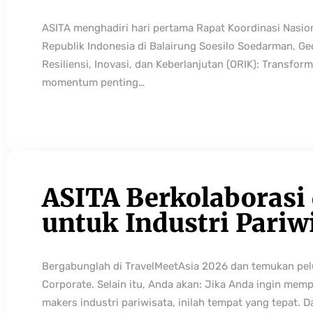
ASITA menghadiri hari pertama Rapat Koordinasi Nasio
Republik Indonesia di Balairung Soesilo Soedarman, G
Resiliensi, Inovasi, dan Keberlanjutan (ORIK): Transfo
momentum penting…
ASITA Berkolaborasi
untuk Industri Pariw
Bergabunglah di TravelMeetAsia 2026 dan temukan pelua
Corporate. Selain itu, Anda akan: Jika Anda ingin mem
makers industri pariwisata, inilah tempat yang tepat. 