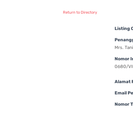
Return to Directory
Listing
Penang
Mrs. Tan
Nomor I
0680/VI
Alamat 
Email P
Nomor T