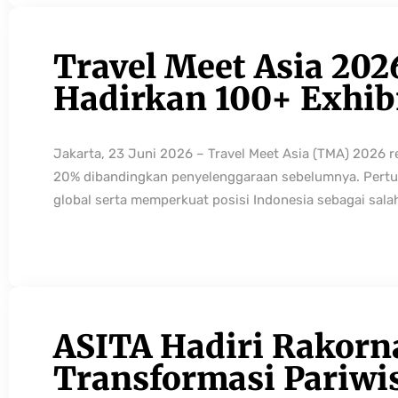
Travel Meet Asia 202
Hadirkan 100+ Exhibi
Jakarta, 23 Juni 2026 – Travel Meet Asia (TMA) 2026 
20% dibandingkan penyelenggaraan sebelumnya. Pertum
global serta memperkuat posisi Indonesia sebagai sala
ASITA Hadiri Rakorn
Transformasi Pariwi