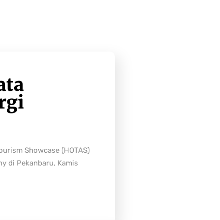
ata
rgi
Tourism Showcase (HOTAS)
ny di Pekanbaru, Kamis