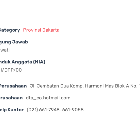
 Category
Provinsi Jakarta
gung Jawab
iwati
nduk Anggota (NIA)
II/DPP/00
Perusahaan
Jl. Jembatan Dua Komp. Harmoni Mas Blok A No. 1
erusahaan
dta_co.hotmail.com
elp Kantor
(021) 661-7948, 661-9058