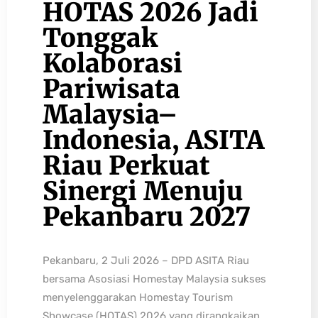
HOTAS 2026 Jadi
Tonggak
Kolaborasi
Pariwisata
Malaysia–
Indonesia, ASITA
Riau Perkuat
Sinergi Menuju
Pekanbaru 2027
Pekanbaru, 2 Juli 2026 – DPD ASITA Riau
bersama Asosiasi Homestay Malaysia sukses
menyelenggarakan Homestay Tourism
Showcase (HOTAS) 2026 yang dirangkaikan