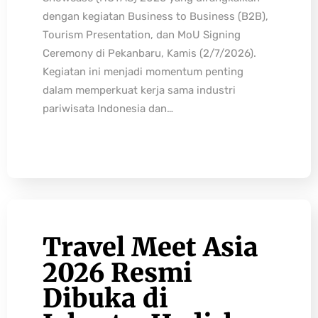
dengan kegiatan Business to Business (B2B),
Tourism Presentation, dan MoU Signing
Ceremony di Pekanbaru, Kamis (2/7/2026).
Kegiatan ini menjadi momentum penting
dalam memperkuat kerja sama industri
pariwisata Indonesia dan…
Travel Meet Asia
2026 Resmi
Dibuka di