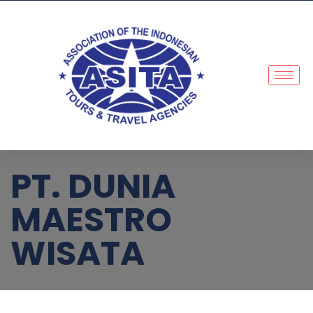
PT. DUNIA
MAESTRO
WISATA