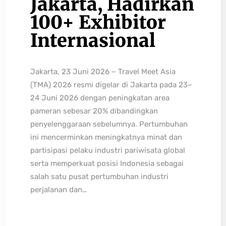
Jakarta, Hadirkan
100+ Exhibitor
Internasional
Jakarta, 23 Juni 2026 – Travel Meet Asia
(TMA) 2026 resmi digelar di Jakarta pada 23–
24 Juni 2026 dengan peningkatan area
pameran sebesar 20% dibandingkan
penyelenggaraan sebelumnya. Pertumbuhan
ini mencerminkan meningkatnya minat dan
partisipasi pelaku industri pariwisata global
serta memperkuat posisi Indonesia sebagai
salah satu pusat pertumbuhan industri
perjalanan dan…