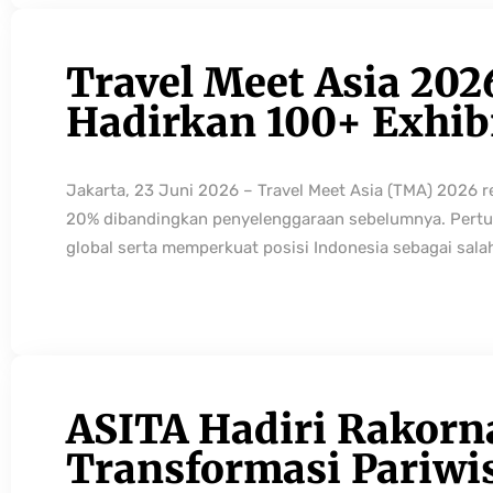
Travel Meet Asia 202
Hadirkan 100+ Exhibi
Jakarta, 23 Juni 2026 – Travel Meet Asia (TMA) 2026 
20% dibandingkan penyelenggaraan sebelumnya. Pertum
global serta memperkuat posisi Indonesia sebagai sala
ASITA Hadiri Rakorn
Transformasi Pariwi