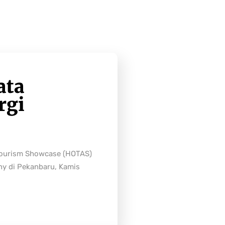
ata
rgi
Tourism Showcase (HOTAS)
ny di Pekanbaru, Kamis