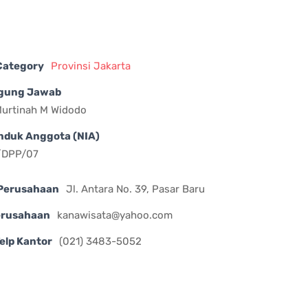
 Category
Provinsi Jakarta
gung Jawab
 Murtinah M Widodo
nduk Anggota (NIA)
I/DPP/07
Perusahaan
Jl. Antara No. 39, Pasar Baru
erusahaan
kanawisata@yahoo.com
elp Kantor
(021) 3483-5052