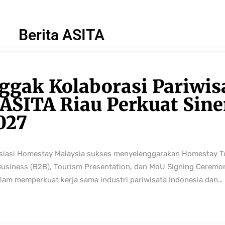
Berita ASITA
ggak Kolaborasi Pariwis
ASITA Riau Perkuat Sine
027
osiasi Homestay Malaysia sukses menyelenggarakan Homestay 
Business (B2B), Tourism Presentation, dan MoU Signing Ceremo
lam memperkuat kerja sama industri pariwisata Indonesia dan…