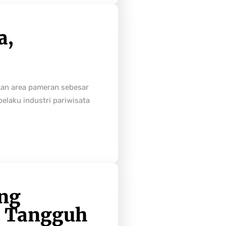
a,
tan area pameran sebesar
laku industri pariwisata
ong
h Tangguh