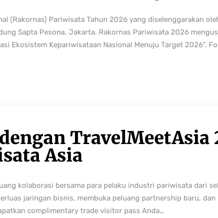
nal (Rakornas) Pariwisata Tahun 2026 yang diselenggarakan ole
edung Sapta Pesona, Jakarta. Rakornas Pariwisata 2026 mengus
rmasi Ekosistem Kepariwisataan Nasional Menuju Target 2026”. Fo
 dengan TravelMeetAsia 
isata Asia
ng kolaborasi bersama para pelaku industri pariwisata dari sek
perluas jaringan bisnis, membuka peluang partnership baru, da
Dapatkan complimentary trade visitor pass Anda…