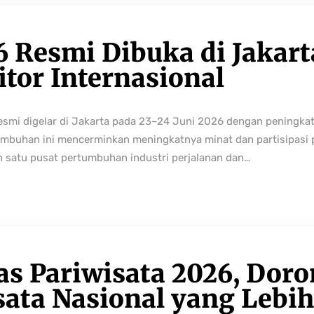
6 Resmi Dibuka di Jakart
tor Internasional
resmi digelar di Jakarta pada 23–24 Juni 2026 dengan peningka
buhan ini mencerminkan meningkatnya minat dan partisipasi pe
h satu pusat pertumbuhan industri perjalanan dan…
as Pariwisata 2026, Dor
sata Nasional yang Lebi