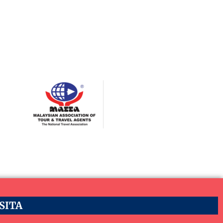
ASITA