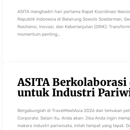
ASITA menghadiri hari pertama Rapat Koordinasi Nasio
Republik Indonesia di Balairung Soesilo Soedarman, G
Resiliensi, Inovasi, dan Keberlanjutan (ORIK): Transfo
momentum penting…
ASITA Berkolaborasi
untuk Industri Pariw
Bergabunglah di TravelMeetAsia 2026 dan temukan pelua
Corporate. Selain itu, Anda akan: Jika Anda ingin mem
makers industri pariwisata, inilah tempat yang tepat. 