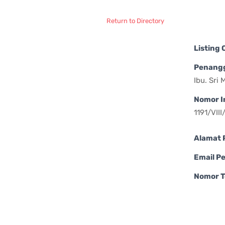
Return to Directory
Listing
Penang
Ibu. Sri
Nomor I
1191/VII
Alamat 
Email P
Nomor T