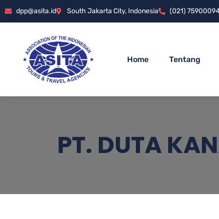
dpp@asita.id
South Jakarta City, Indonesia
(021) 7590009
Home
Tentang
PT. DUTA KA