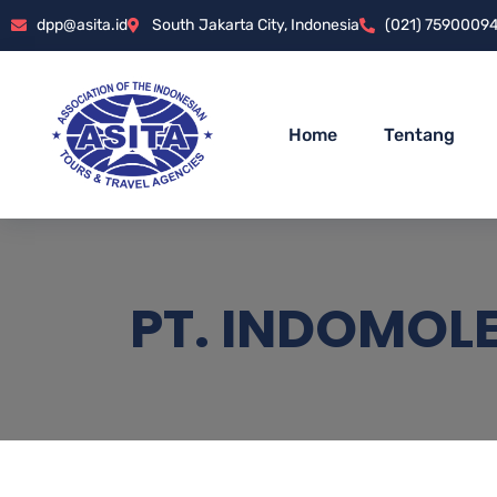
dpp@asita.id
South Jakarta City, Indonesia
(021) 7590009
Home
Tentang
PT. INDOMOL