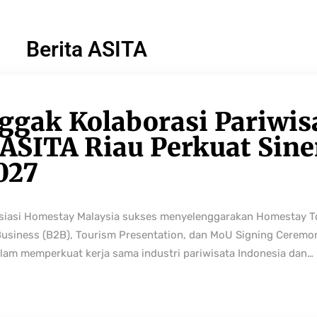
Berita ASITA
ggak Kolaborasi Pariwis
ASITA Riau Perkuat Sine
027
osiasi Homestay Malaysia sukses menyelenggarakan Homestay 
Business (B2B), Tourism Presentation, dan MoU Signing Ceremo
lam memperkuat kerja sama industri pariwisata Indonesia dan…