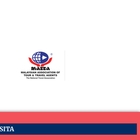
ASITA