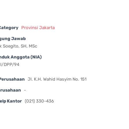
 Category
Provinsi Jakarta
gung Jawab
ek Soegito, SH, MSc
nduk Anggota (NIA)
II/DPP/94
Perusahaan
Jl. K.H. Wahid Hasyim No. 151
erusahaan
-
elp Kantor
(021) 330-436