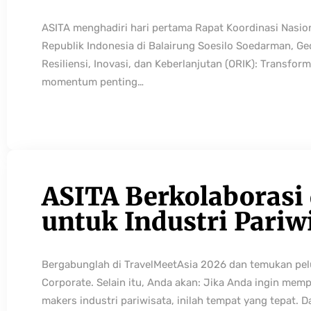
ASITA menghadiri hari pertama Rapat Koordinasi Nasio
Republik Indonesia di Balairung Soesilo Soedarman, G
Resiliensi, Inovasi, dan Keberlanjutan (ORIK): Transfo
momentum penting…
ASITA Berkolaborasi
untuk Industri Pariw
Bergabunglah di TravelMeetAsia 2026 dan temukan pelua
Corporate. Selain itu, Anda akan: Jika Anda ingin mem
makers industri pariwisata, inilah tempat yang tepat. 