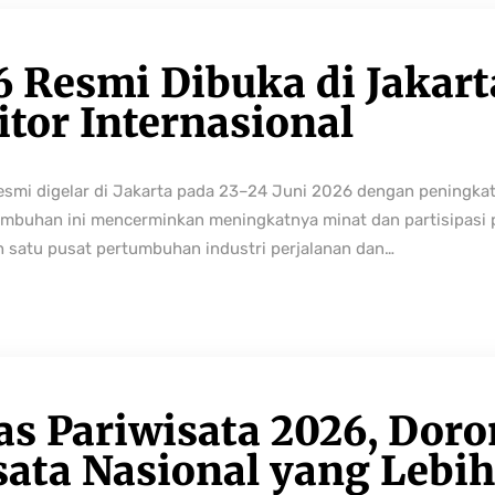
6 Resmi Dibuka di Jakart
tor Internasional
resmi digelar di Jakarta pada 23–24 Juni 2026 dengan peningka
buhan ini mencerminkan meningkatnya minat dan partisipasi pe
h satu pusat pertumbuhan industri perjalanan dan…
as Pariwisata 2026, Dor
sata Nasional yang Lebi