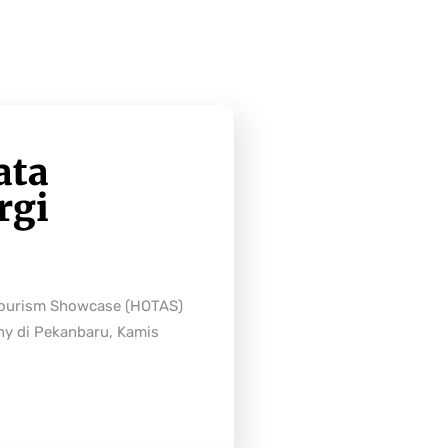
ata
rgi
Tourism Showcase (HOTAS)
ny di Pekanbaru, Kamis