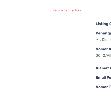
Return to Directory
Listing
Penang
Mr. Didi
Nomor I
0042/VI
Alamat 
Email P
Nomor T