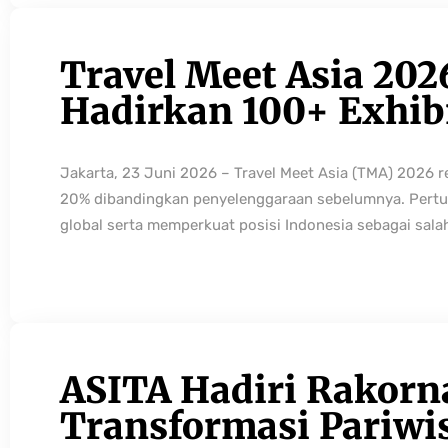
Travel Meet Asia 202
Hadirkan 100+ Exhibi
Jakarta, 23 Juni 2026 – Travel Meet Asia (TMA) 2026 
20% dibandingkan penyelenggaraan sebelumnya. Pertum
global serta memperkuat posisi Indonesia sebagai sala
ASITA Hadiri Rakorn
Transformasi Pariwi