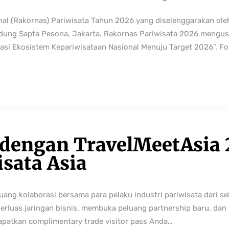
nal (Rakornas) Pariwisata Tahun 2026 yang diselenggarakan ole
edung Sapta Pesona, Jakarta. Rakornas Pariwisata 2026 mengus
rmasi Ekosistem Kepariwisataan Nasional Menuju Target 2026”. Fo
 dengan TravelMeetAsia 
isata Asia
ng kolaborasi bersama para pelaku industri pariwisata dari sek
perluas jaringan bisnis, membuka peluang partnership baru, da
Dapatkan complimentary trade visitor pass Anda…