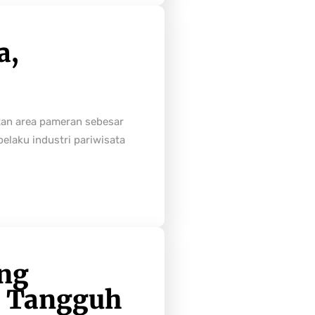
a,
tan area pameran sebesar
laku industri pariwisata
ong
h Tangguh