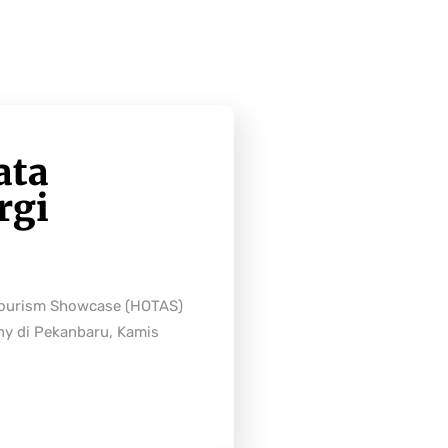
ata
rgi
Tourism Showcase (HOTAS)
ny di Pekanbaru, Kamis