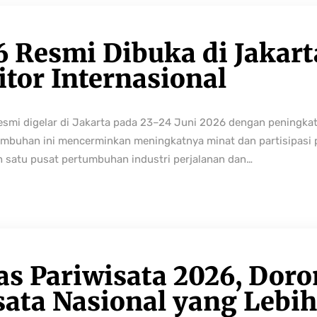
6 Resmi Dibuka di Jakart
tor Internasional
resmi digelar di Jakarta pada 23–24 Juni 2026 dengan peningka
buhan ini mencerminkan meningkatnya minat dan partisipasi pe
h satu pusat pertumbuhan industri perjalanan dan…
as Pariwisata 2026, Dor
sata Nasional yang Lebi