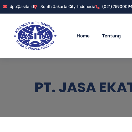
dpp@asita.id
South Jakarta City, Indonesia
(021) 7590009
Home
Tentang
PT. JASA EK