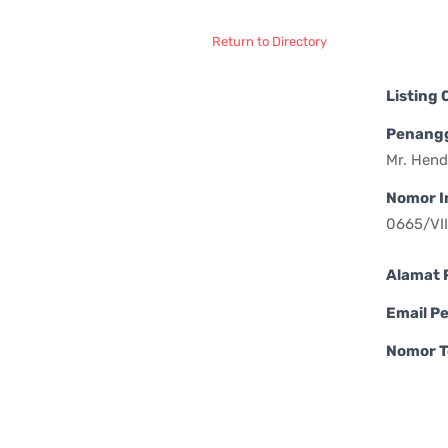
Return to Directory
Listing
Penang
Mr. Hend
Nomor I
0665/VI
Alamat 
Email P
Nomor T