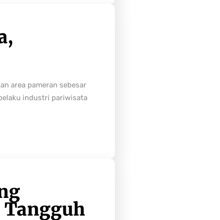
a,
tan area pameran sebesar
laku industri pariwisata
ong
h Tangguh