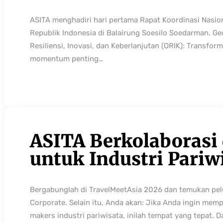
ASITA menghadiri hari pertama Rapat Koordinasi Nasio
Republik Indonesia di Balairung Soesilo Soedarman, G
Resiliensi, Inovasi, dan Keberlanjutan (ORIK): Transfo
momentum penting…
ASITA Berkolaborasi
untuk Industri Pariw
Bergabunglah di TravelMeetAsia 2026 dan temukan pelua
Corporate. Selain itu, Anda akan: Jika Anda ingin mem
makers industri pariwisata, inilah tempat yang tepat. 