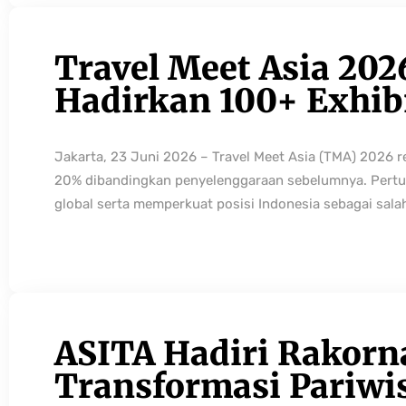
Travel Meet Asia 202
Hadirkan 100+ Exhibi
Jakarta, 23 Juni 2026 – Travel Meet Asia (TMA) 2026 
20% dibandingkan penyelenggaraan sebelumnya. Pertum
global serta memperkuat posisi Indonesia sebagai sala
ASITA Hadiri Rakorn
Transformasi Pariwi