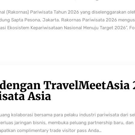
nal (Rakornas) Pariwisata Tahun 2026 yang diselenggarakan ole
edung Sapta Pesona, Jakarta. Rakornas Pariwisata 2026 mengus
rmasi Ekosistem Kepariwisataan Nasional Menuju Target 2026”. Fo
 dengan TravelMeetAsia 
isata Asia
ng kolaborasi bersama para pelaku industri pariwisata dari sek
perluas jaringan bisnis, membuka peluang partnership baru, da
Dapatkan complimentary trade visitor pass Anda…