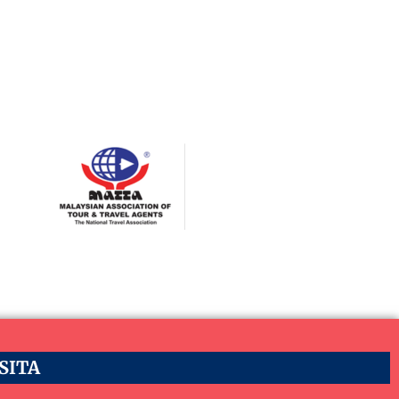
ASITA