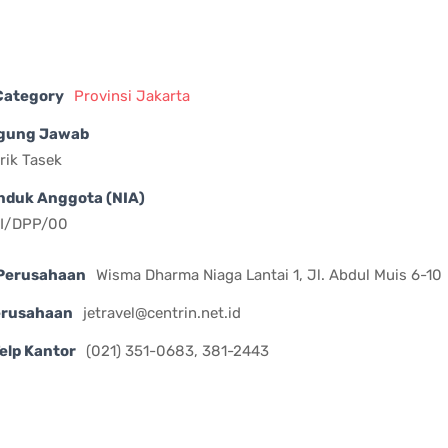
 Category
Provinsi Jakarta
gung Jawab
rik Tasek
nduk Anggota (NIA)
II/DPP/00
Perusahaan
Wisma Dharma Niaga Lantai 1, Jl. Abdul Muis 6-10
erusahaan
jetravel@centrin.net.id
elp Kantor
(021) 351-0683, 381-2443