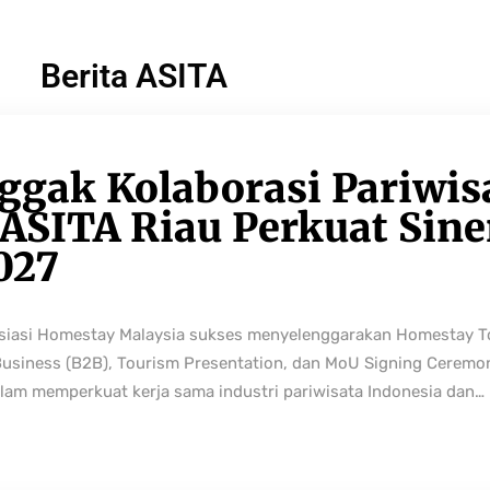
Berita ASITA
ggak Kolaborasi Pariwis
ASITA Riau Perkuat Sine
027
osiasi Homestay Malaysia sukses menyelenggarakan Homestay 
Business (B2B), Tourism Presentation, dan MoU Signing Ceremo
lam memperkuat kerja sama industri pariwisata Indonesia dan…