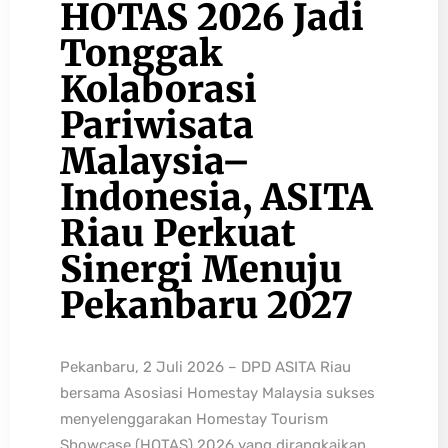
HOTAS 2026 Jadi
Tonggak
Kolaborasi
Pariwisata
Malaysia–
Indonesia, ASITA
Riau Perkuat
Sinergi Menuju
Pekanbaru 2027
Pekanbaru, 2 Juli 2026 – DPD ASITA Riau
bersama Asosiasi Homestay Malaysia sukses
menyelenggarakan Homestay Tourism
Showcase (HOTAS) 2026 yang dirangkaikan