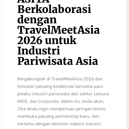
Berkolaborasi
dengan
TravelMeetAsia
2026 untuk
Industri
Pariwisata Asia
Bergabunglah di TravelMeetAsia 2026 dan
temukan peluang kolaborasi bersama para
pelaku industri pariwisata dari sektor Leisure,
MICE, dan Corporate. Selain itu, Anda akan:
Jika Anda ingin memperluas jaringan bisnis,
membuka peluang partnership baru, dan
bertemu dengan decision makers industri