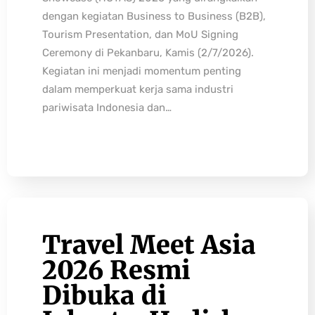
dengan kegiatan Business to Business (B2B),
Tourism Presentation, dan MoU Signing
Ceremony di Pekanbaru, Kamis (2/7/2026).
Kegiatan ini menjadi momentum penting
dalam memperkuat kerja sama industri
pariwisata Indonesia dan…
Travel Meet Asia
2026 Resmi
Dibuka di