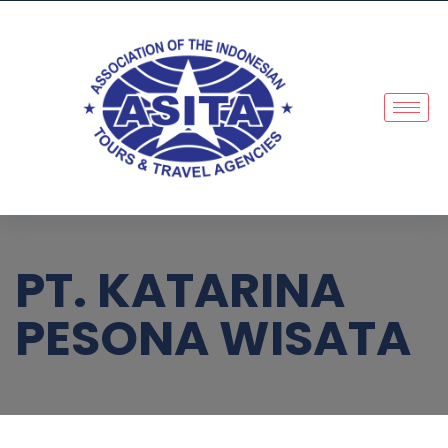
PT. KATARINA
PESONA WISATA