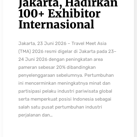
Jakarta, Hadirkan
100+ Exhibitor
Internasional
Jakarta, 23 Juni 2026 – Travel Meet Asia
(TMA) 2026 resmi digelar di Jakarta pada 23–
24 Juni 2026 dengan peningkatan area
pameran sebesar 20% dibandingkan
penyelenggaraan sebelumnya. Pertumbuhan
ini mencerminkan meningkatnya minat dan
partisipasi pelaku industri pariwisata global
serta memperkuat posisi Indonesia sebagai
salah satu pusat pertumbuhan industri
perjalanan dan…