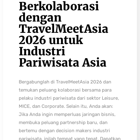
Berkolaborasi
dengan
TravelMeetAsia
2026 untuk
Industri
Pariwisata Asia
Bergabunglah di TravelMeetAsia 2026 dan
temukan peluang kolaborasi bersama para
pelaku industri pariwisata dari sektor Leisure,
MICE, dan Corporate. Selain itu, Anda akan:
Jika Anda ingin memperluas jaringan bisnis,
membuka peluang partnership baru, dan
bertemu dengan decision makers industri
pariwisata, inilah tempat yang tepat. Dapatkan