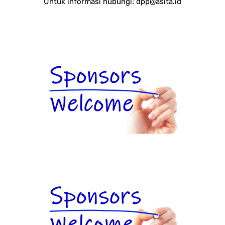
Untuk informasi hubungi:
dpp@asita.id