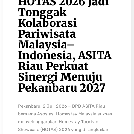
HOTAS 2026 Jadi
Tonggak
Kolaborasi
Pariwisata
Malaysia–
Indonesia, ASITA
Riau Perkuat
Sinergi Menuju
Pekanbaru 2027
Pekanbaru, 2 Juli 2026 – DPD ASITA Riau
bersama Asosiasi Homestay Malaysia sukses
menyelenggarakan Homestay Tourism
Showcase (HOTAS) 2026 yang dirangkaikan