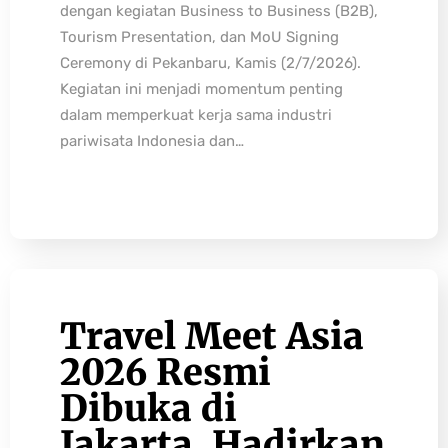
dengan kegiatan Business to Business (B2B),
Tourism Presentation, dan MoU Signing
Ceremony di Pekanbaru, Kamis (2/7/2026).
Kegiatan ini menjadi momentum penting
dalam memperkuat kerja sama industri
pariwisata Indonesia dan…
Travel Meet Asia
2026 Resmi
Dibuka di
Jakarta, Hadirkan