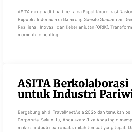
ASITA menghadiri hari pertama Rapat Koordinasi Nasio
Republik Indonesia di Balairung Soesilo Soedarman, G
Resiliensi, Inovasi, dan Keberlanjutan (ORIK): Transfo
momentum penting…
ASITA Berkolaborasi
untuk Industri Pariw
Bergabunglah di TravelMeetAsia 2026 dan temukan pelua
Corporate. Selain itu, Anda akan: Jika Anda ingin mem
makers industri pariwisata, inilah tempat yang tepat. 