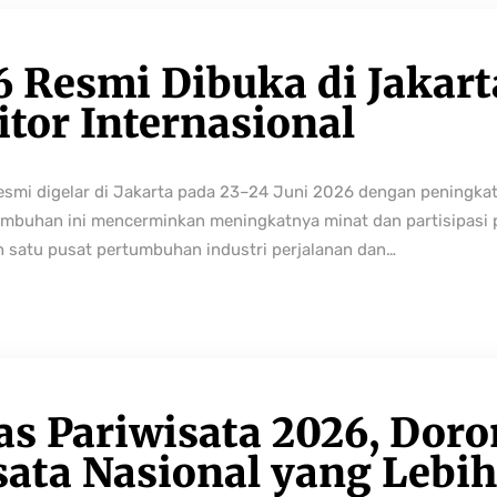
6 Resmi Dibuka di Jakart
tor Internasional
resmi digelar di Jakarta pada 23–24 Juni 2026 dengan peningka
buhan ini mencerminkan meningkatnya minat dan partisipasi pe
h satu pusat pertumbuhan industri perjalanan dan…
as Pariwisata 2026, Dor
sata Nasional yang Lebi