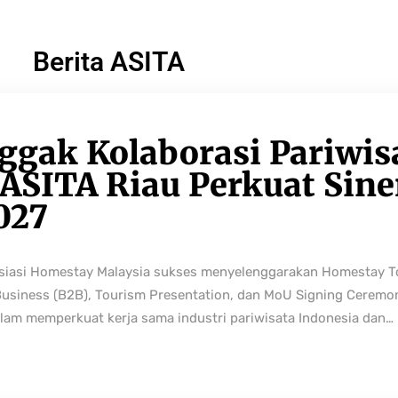
Berita ASITA
ggak Kolaborasi Pariwis
ASITA Riau Perkuat Sine
027
osiasi Homestay Malaysia sukses menyelenggarakan Homestay 
Business (B2B), Tourism Presentation, dan MoU Signing Ceremo
lam memperkuat kerja sama industri pariwisata Indonesia dan…