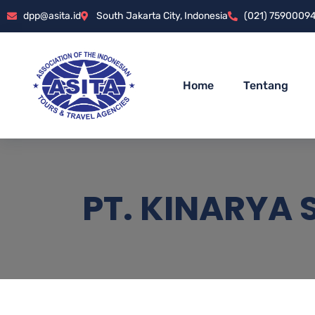
dpp@asita.id
South Jakarta City, Indonesia
(021) 7590009
Home
Tentang
PT. KINARYA 