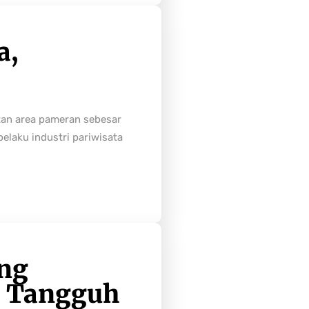
a,
tan area pameran sebesar
laku industri pariwisata
ong
h Tangguh