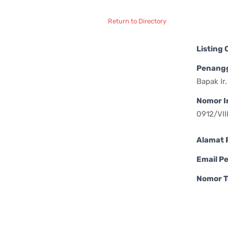
Return to Directory
Listing
Penang
Bapak Ir
Nomor I
0912/VI
Alamat 
Email P
Nomor T