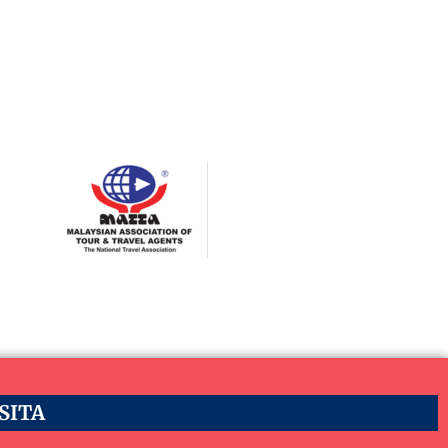
ASITA