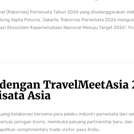
nal (Rakornas) Pariwisata Tahun 2026 yang diselenggarakan ole
edung Sapta Pesona, Jakarta. Rakornas Pariwisata 2026 mengus
rmasi Ekosistem Kepariwisataan Nasional Menuju Target 2026”. Fo
 dengan TravelMeetAsia 
isata Asia
ng kolaborasi bersama para pelaku industri pariwisata dari sek
perluas jaringan bisnis, membuka peluang partnership baru, da
Dapatkan complimentary trade visitor pass Anda…