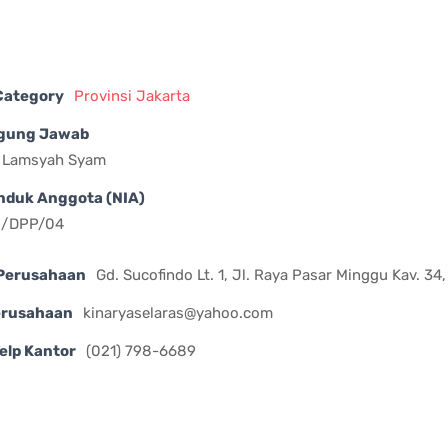
 Category
Provinsi Jakarta
gung Jawab
. Lamsyah Syam
nduk Anggota (NIA)
II/DPP/04
Perusahaan
Gd. Sucofindo Lt. 1, Jl. Raya Pasar Minggu Kav. 34,
erusahaan
kinaryaselaras@yahoo.com
elp Kantor
(021) 798-6689