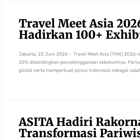
Travel Meet Asia 202
Hadirkan 100+ Exhibi
Jakarta, 23 Juni 2026 – Travel Meet Asia (TMA) 2026 
20% dibandingkan penyelenggaraan sebelumnya. Pertum
global serta memperkuat posisi Indonesia sebagai sala
ASITA Hadiri Rakorn
Transformasi Pariwi