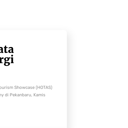
ata
rgi
Tourism Showcase (HOTAS)
ny di Pekanbaru, Kamis