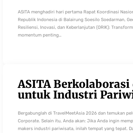
ASITA menghadiri hari pertama Rapat Koordinasi Nasio
Republik Indonesia di Balairung Soesilo Soedarman, G
Resiliensi, Inovasi, dan Keberlanjutan (ORIK): Transfo
momentum penting…
ASITA Berkolaborasi
untuk Industri Pariw
Bergabunglah di TravelMeetAsia 2026 dan temukan pelua
Corporate. Selain itu, Anda akan: Jika Anda ingin mem
makers industri pariwisata, inilah tempat yang tepat. 