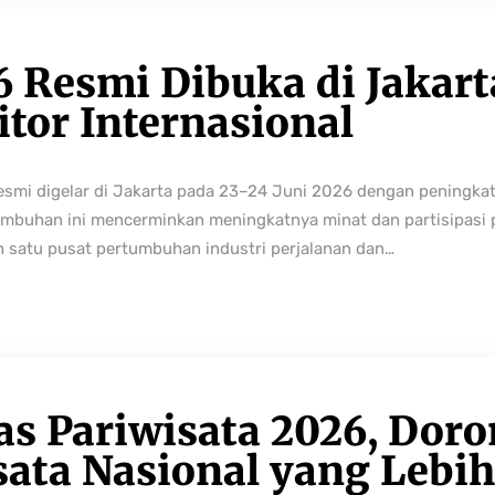
6 Resmi Dibuka di Jakart
tor Internasional
resmi digelar di Jakarta pada 23–24 Juni 2026 dengan peningka
buhan ini mencerminkan meningkatnya minat dan partisipasi pe
h satu pusat pertumbuhan industri perjalanan dan…
as Pariwisata 2026, Dor
sata Nasional yang Lebi