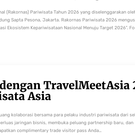
nal (Rakornas) Pariwisata Tahun 2026 yang diselenggarakan ole
edung Sapta Pesona, Jakarta. Rakornas Pariwisata 2026 mengus
rmasi Ekosistem Kepariwisataan Nasional Menuju Target 2026”. Fo
 dengan TravelMeetAsia 
isata Asia
ng kolaborasi bersama para pelaku industri pariwisata dari sek
perluas jaringan bisnis, membuka peluang partnership baru, da
Dapatkan complimentary trade visitor pass Anda…