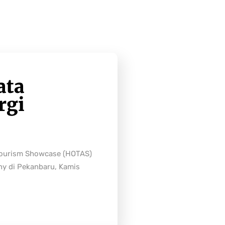
ata
rgi
Tourism Showcase (HOTAS)
ny di Pekanbaru, Kamis