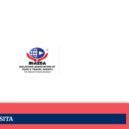
ASITA