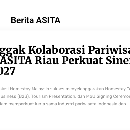
Berita ASITA
ggak Kolaborasi Pariwis
ASITA Riau Perkuat Sine
027
osiasi Homestay Malaysia sukses menyelenggarakan Homestay 
Business (B2B), Tourism Presentation, dan MoU Signing Ceremo
lam memperkuat kerja sama industri pariwisata Indonesia dan…