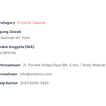
 Category
Provinsi Jakarta
gung Jawab
a Darlinah SH. Hum
nduk Anggota (NIA)
II/DPP/04
Perusahaan
Jl. Pondok Kelapa Raya Blk ,E Kav. 7 Ruko Medical
erusahaan
info@larastour.com
elp Kantor
(021) 8690-3425