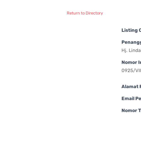
Return to Directory
Listing
Penang
Hj. Lind
Nomor I
0925/VI
Alamat 
Email P
Nomor T