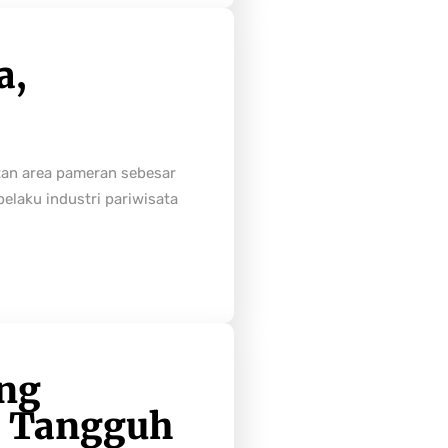
a,
tan area pameran sebesar
laku industri pariwisata
ong
h Tangguh