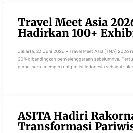
Travel Meet Asia 202
Hadirkan 100+ Exhibi
Jakarta, 23 Juni 2026 – Travel Meet Asia (TMA) 2026 
20% dibandingkan penyelenggaraan sebelumnya. Pertum
global serta memperkuat posisi Indonesia sebagai sala
ASITA Hadiri Rakorn
Transformasi Pariwi