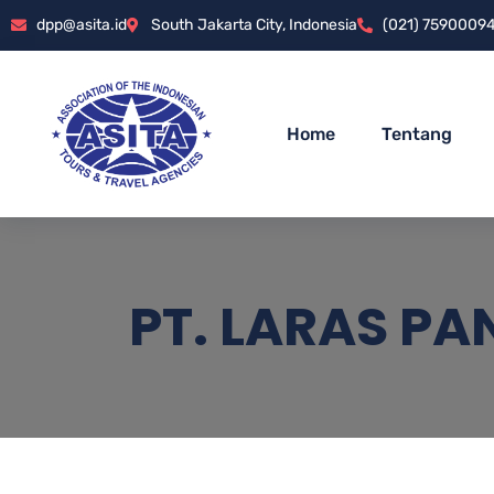
dpp@asita.id
South Jakarta City, Indonesia
(021) 7590009
Home
Tentang
PT. LARAS PA