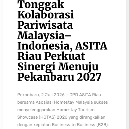
Tonggak
Kolaborasi
Pariwisata
Malaysia–
Indonesia, ASITA
Riau Perkuat
Sinergi Menuju
Pekanbaru 2027
Pekanbaru, 2 Juli 2026 – DPD ASITA Riau
bersama Asosiasi Homestay Malaysia sukses
menyelenggarakan Homestay Tourism
Showcase (HOTAS) 2026 yang dirangkaikan
dengan kegiatan Business to Business (B2B),