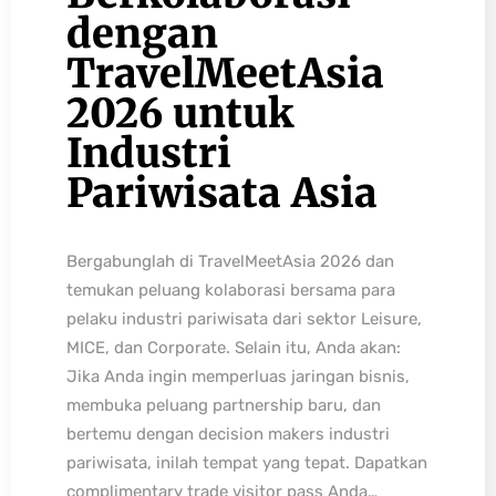
dengan
TravelMeetAsia
2026 untuk
Industri
Pariwisata Asia
Bergabunglah di TravelMeetAsia 2026 dan
temukan peluang kolaborasi bersama para
pelaku industri pariwisata dari sektor Leisure,
MICE, dan Corporate. Selain itu, Anda akan:
Jika Anda ingin memperluas jaringan bisnis,
membuka peluang partnership baru, dan
bertemu dengan decision makers industri
pariwisata, inilah tempat yang tepat. Dapatkan
complimentary trade visitor pass Anda…