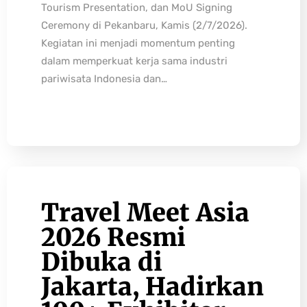
Tourism Presentation, dan MoU Signing
Ceremony di Pekanbaru, Kamis (2/7/2026).
Kegiatan ini menjadi momentum penting
dalam memperkuat kerja sama industri
pariwisata Indonesia dan…
Travel Meet Asia
2026 Resmi
Dibuka di
Jakarta, Hadirkan