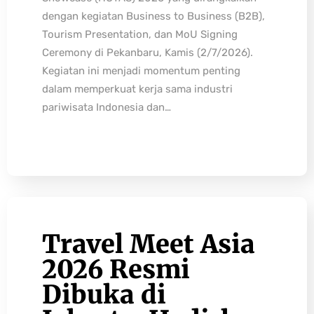
dengan kegiatan Business to Business (B2B),
Tourism Presentation, dan MoU Signing
Ceremony di Pekanbaru, Kamis (2/7/2026).
Kegiatan ini menjadi momentum penting
dalam memperkuat kerja sama industri
pariwisata Indonesia dan…
Travel Meet Asia
2026 Resmi
Dibuka di