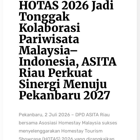
HOTAS 2026 Jadi
Tonggak
Kolaborasi
Pariwisata
Malaysia–
Indonesia, ASITA
Riau Perkuat
Sinergi Menuju
Pekanbaru 2027
Pekanbaru, 2 Juli 2026 – DPD ASITA Riau
bersama Asosiasi Homestay Malaysia sukses
menyelenggarakan Homestay Tourism
Showcase (HOTAS) 2026 yang dirangkaikan