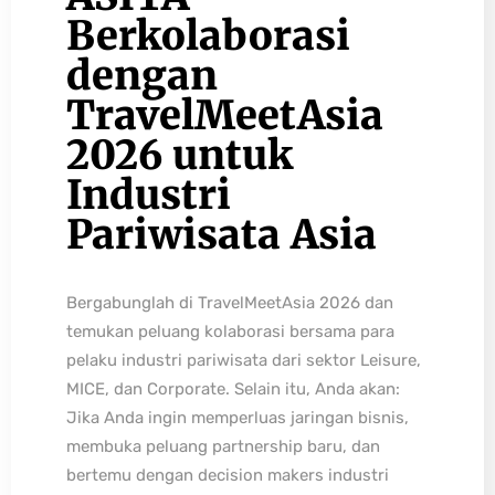
Berkolaborasi
dengan
TravelMeetAsia
2026 untuk
Industri
Pariwisata Asia
Bergabunglah di TravelMeetAsia 2026 dan
temukan peluang kolaborasi bersama para
pelaku industri pariwisata dari sektor Leisure,
MICE, dan Corporate. Selain itu, Anda akan:
Jika Anda ingin memperluas jaringan bisnis,
membuka peluang partnership baru, dan
bertemu dengan decision makers industri