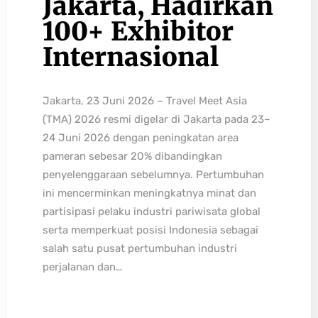
Jakarta, Hadirkan
100+ Exhibitor
Internasional
Jakarta, 23 Juni 2026 – Travel Meet Asia
(TMA) 2026 resmi digelar di Jakarta pada 23–
24 Juni 2026 dengan peningkatan area
pameran sebesar 20% dibandingkan
penyelenggaraan sebelumnya. Pertumbuhan
ini mencerminkan meningkatnya minat dan
partisipasi pelaku industri pariwisata global
serta memperkuat posisi Indonesia sebagai
salah satu pusat pertumbuhan industri
perjalanan dan…