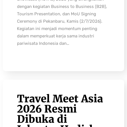
dengan kegiatan Business to Business (B2B),
Tourism Presentation, dan MoU Signing
Ceremony di Pekanbaru, Kamis (2/7/2026).
Kegiatan ini menjadi momentum penting
dalam memperkuat kerja sama industri
pariwisata Indonesia dan…
Travel Meet Asia
2026 Resmi
Dibuka di