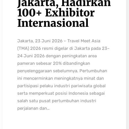
Jakarta, Hadirkan
100+ Exhibitor
Internasional
Jakarta, 23 Juni 2026 – Travel Meet Asia
(TMA) 2026 resmi digelar di Jakarta pada 23–
24 Juni 2026 dengan peningkatan area
pameran sebesar 20% dibandingkan
penyelenggaraan sebelumnya. Pertumbuhan
ini mencerminkan meningkatnya minat dan
partisipasi pelaku industri pariwisata global
serta memperkuat posisi Indonesia sebagai
salah satu pusat pertumbuhan industri
perjalanan dan…