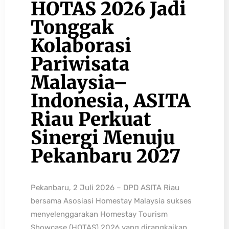
HOTAS 2026 Jadi
Tonggak
Kolaborasi
Pariwisata
Malaysia–
Indonesia, ASITA
Riau Perkuat
Sinergi Menuju
Pekanbaru 2027
Pekanbaru, 2 Juli 2026 – DPD ASITA Riau
bersama Asosiasi Homestay Malaysia sukses
menyelenggarakan Homestay Tourism
Showcase (HOTAS) 2026 yang dirangkaikan