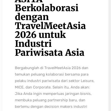
Berkolaborasi
dengan
TravelMeetAsia
2026 untuk
Industri
Pariwisata Asia
Bergabunglah di TravelMeetAsia 2026 dan
temukan peluang kolaborasi bersama para
pelaku industri pariwisata dari sektor Leisure,
MICE, dan Corporate. Selain itu, Anda akan:
Jika Anda ingin memperluas jaringan bisnis,
membuka peluang partnership baru, dan
bertemu dengan decision makers industri