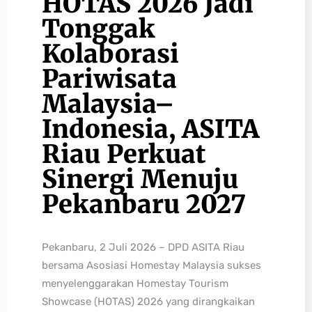
HOTAS 2026 Jadi
Tonggak
Kolaborasi
Pariwisata
Malaysia–
Indonesia, ASITA
Riau Perkuat
Sinergi Menuju
Pekanbaru 2027
Pekanbaru, 2 Juli 2026 – DPD ASITA Riau
bersama Asosiasi Homestay Malaysia sukses
menyelenggarakan Homestay Tourism
Showcase (HOTAS) 2026 yang dirangkaikan