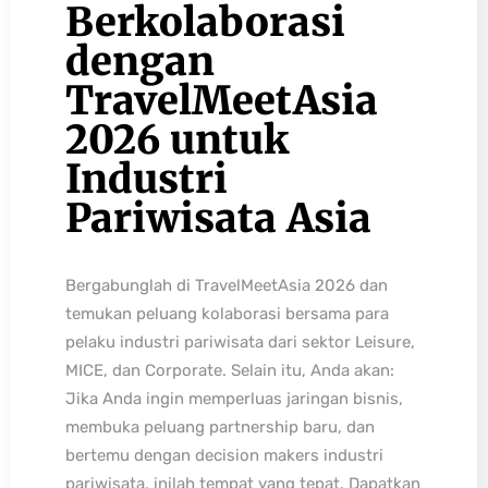
Berkolaborasi
dengan
TravelMeetAsia
2026 untuk
Industri
Pariwisata Asia
Bergabunglah di TravelMeetAsia 2026 dan
temukan peluang kolaborasi bersama para
pelaku industri pariwisata dari sektor Leisure,
MICE, dan Corporate. Selain itu, Anda akan:
Jika Anda ingin memperluas jaringan bisnis,
membuka peluang partnership baru, dan
bertemu dengan decision makers industri
pariwisata, inilah tempat yang tepat. Dapatkan