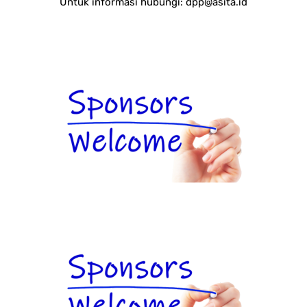
Untuk informasi hubungi:
dpp@asita.id