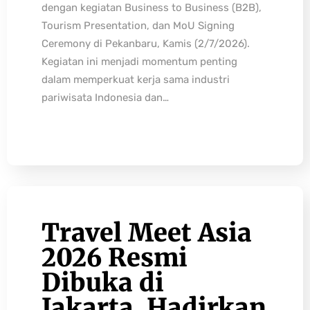
dengan kegiatan Business to Business (B2B),
Tourism Presentation, dan MoU Signing
Ceremony di Pekanbaru, Kamis (2/7/2026).
Kegiatan ini menjadi momentum penting
dalam memperkuat kerja sama industri
pariwisata Indonesia dan…
Travel Meet Asia
2026 Resmi
Dibuka di
Jakarta, Hadirkan