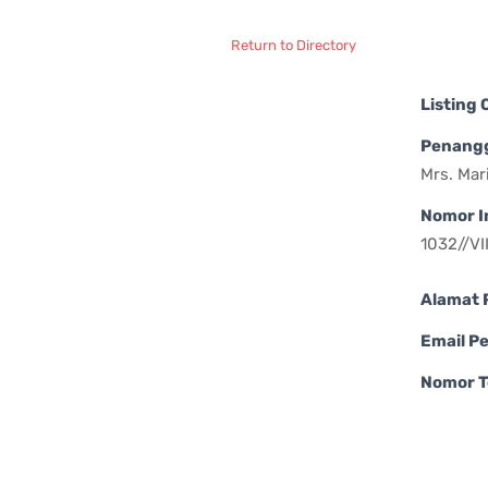
Return to Directory
Listing
Penang
Mrs. Mar
Nomor I
1032//VI
Alamat 
Email P
Nomor T