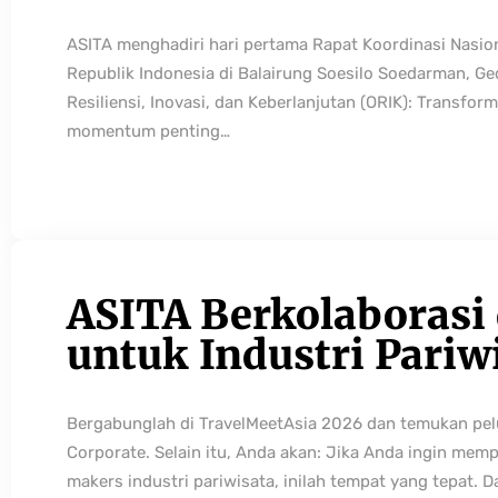
ASITA menghadiri hari pertama Rapat Koordinasi Nasio
Republik Indonesia di Balairung Soesilo Soedarman, G
Resiliensi, Inovasi, dan Keberlanjutan (ORIK): Transfo
momentum penting…
ASITA Berkolaborasi
untuk Industri Pariw
Bergabunglah di TravelMeetAsia 2026 dan temukan pelua
Corporate. Selain itu, Anda akan: Jika Anda ingin mem
makers industri pariwisata, inilah tempat yang tepat. 