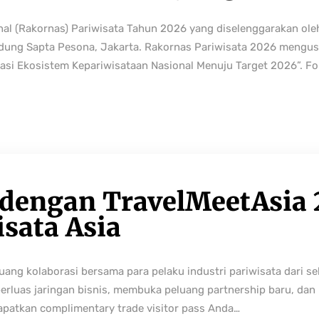
nal (Rakornas) Pariwisata Tahun 2026 yang diselenggarakan ole
edung Sapta Pesona, Jakarta. Rakornas Pariwisata 2026 mengus
rmasi Ekosistem Kepariwisataan Nasional Menuju Target 2026”. Fo
 dengan TravelMeetAsia 
isata Asia
ng kolaborasi bersama para pelaku industri pariwisata dari sek
perluas jaringan bisnis, membuka peluang partnership baru, da
Dapatkan complimentary trade visitor pass Anda…