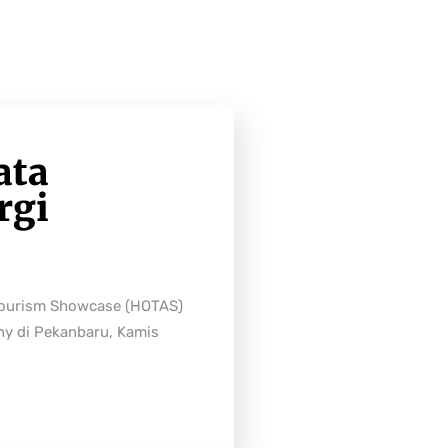
ata
rgi
Tourism Showcase (HOTAS)
ny di Pekanbaru, Kamis