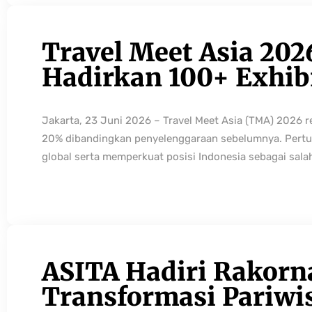
Travel Meet Asia 202
Hadirkan 100+ Exhibi
Jakarta, 23 Juni 2026 – Travel Meet Asia (TMA) 2026 
20% dibandingkan penyelenggaraan sebelumnya. Pertum
global serta memperkuat posisi Indonesia sebagai sala
ASITA Hadiri Rakorn
Transformasi Pariwi