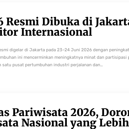
6 Resmi Dibuka di Jakart
tor Internasional
resmi digelar di Jakarta pada 23–24 Juni 2026 dengan peningka
buhan ini mencerminkan meningkatnya minat dan partisipasi pe
h satu pusat pertumbuhan industri perjalanan dan…
as Pariwisata 2026, Dor
sata Nasional yang Lebi