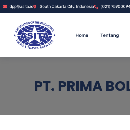
dpp@asita.id
South Jakarta City, Indonesia
(021) 7590009
Home
Tentang
PT. PRIMA BO