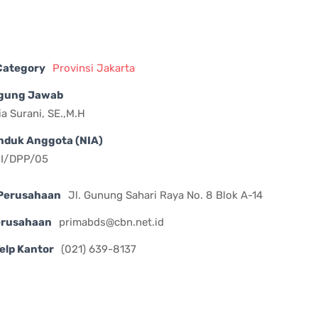
 Category
Provinsi Jakarta
gung Jawab
ia Surani, SE.,M.H
nduk Anggota (NIA)
II/DPP/05
Perusahaan
Jl. Gunung Sahari Raya No. 8 Blok A-14
erusahaan
primabds@cbn.net.id
elp Kantor
(021) 639-8137