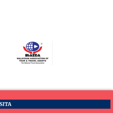
ASITA