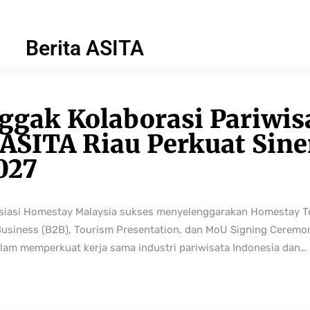
Berita ASITA
ggak Kolaborasi Pariwis
ASITA Riau Perkuat Sine
027
osiasi Homestay Malaysia sukses menyelenggarakan Homestay 
Business (B2B), Tourism Presentation, dan MoU Signing Ceremo
lam memperkuat kerja sama industri pariwisata Indonesia dan…