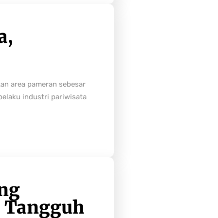
a,
tan area pameran sebesar
laku industri pariwisata
ong
h Tangguh