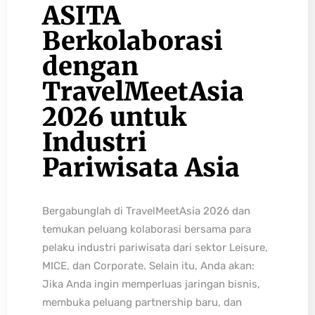
ASITA
Berkolaborasi
dengan
TravelMeetAsia
2026 untuk
Industri
Pariwisata Asia
Bergabunglah di TravelMeetAsia 2026 dan
temukan peluang kolaborasi bersama para
pelaku industri pariwisata dari sektor Leisure,
MICE, dan Corporate. Selain itu, Anda akan:
Jika Anda ingin memperluas jaringan bisnis,
membuka peluang partnership baru, dan