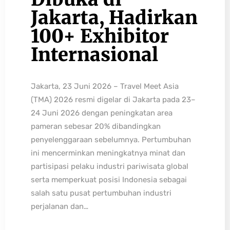
Jakarta, Hadirkan
100+ Exhibitor
Internasional
Jakarta, 23 Juni 2026 – Travel Meet Asia
(TMA) 2026 resmi digelar di Jakarta pada 23–
24 Juni 2026 dengan peningkatan area
pameran sebesar 20% dibandingkan
penyelenggaraan sebelumnya. Pertumbuhan
ini mencerminkan meningkatnya minat dan
partisipasi pelaku industri pariwisata global
serta memperkuat posisi Indonesia sebagai
salah satu pusat pertumbuhan industri
perjalanan dan…