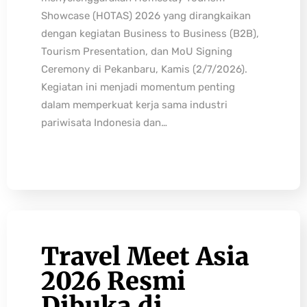
Showcase (HOTAS) 2026 yang dirangkaikan
dengan kegiatan Business to Business (B2B),
Tourism Presentation, dan MoU Signing
Ceremony di Pekanbaru, Kamis (2/7/2026).
Kegiatan ini menjadi momentum penting
dalam memperkuat kerja sama industri
pariwisata Indonesia dan…
Travel Meet Asia
2026 Resmi
Dibuka di