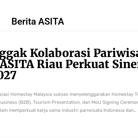
Berita ASITA
ggak Kolaborasi Pariwis
ASITA Riau Perkuat Sine
027
osiasi Homestay Malaysia sukses menyelenggarakan Homestay 
Business (B2B), Tourism Presentation, dan MoU Signing Ceremo
lam memperkuat kerja sama industri pariwisata Indonesia dan…