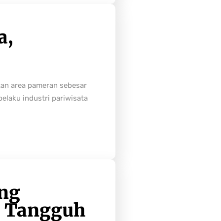
a,
tan area pameran sebesar
laku industri pariwisata
ong
h Tangguh