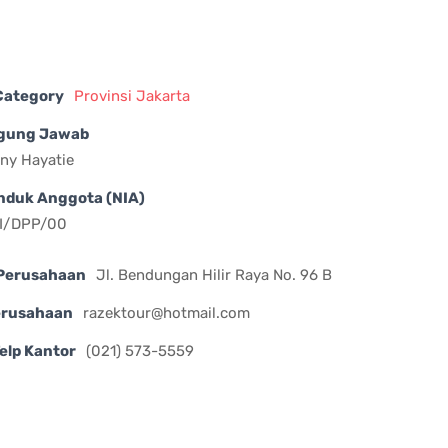
 Category
Provinsi Jakarta
gung Jawab
ny Hayatie
nduk Anggota (NIA)
II/DPP/00
Perusahaan
Jl. Bendungan Hilir Raya No. 96 B
erusahaan
razektour@hotmail.com
elp Kantor
(021) 573-5559