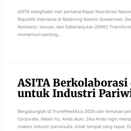
ASITA menghadiri hari pertama Rapat Koordinasi Nasio
Republik Indonesia di Balairung Soesilo Soedarman, G
Resiliensi, Inovasi, dan Keberlanjutan (ORIK): Transfo
momentum penting…
ASITA Berkolaborasi
untuk Industri Pariw
Bergabunglah di TravelMeetAsia 2026 dan temukan pelua
Corporate. Selain itu, Anda akan: Jika Anda ingin mem
makers industri pariwisata, inilah tempat yang tepat. 