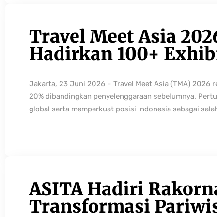
Travel Meet Asia 202
Hadirkan 100+ Exhibi
Jakarta, 23 Juni 2026 – Travel Meet Asia (TMA) 2026 
20% dibandingkan penyelenggaraan sebelumnya. Pertum
global serta memperkuat posisi Indonesia sebagai sala
ASITA Hadiri Rakorn
Transformasi Pariwi