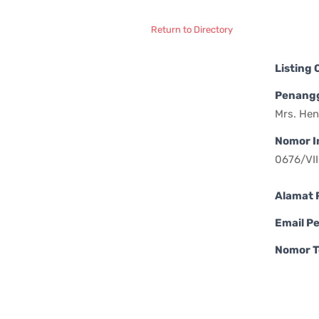
Return to Directory
Listing
Penang
Mrs. Hen
Nomor I
0676/VI
Alamat 
Email P
Nomor T