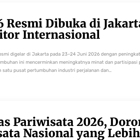
6 Resmi Dibuka di Jakart
tor Internasional
resmi digelar di Jakarta pada 23–24 Juni 2026 dengan peningka
buhan ini mencerminkan meningkatnya minat dan partisipasi pe
h satu pusat pertumbuhan industri perjalanan dan…
as Pariwisata 2026, Dor
sata Nasional yang Lebi