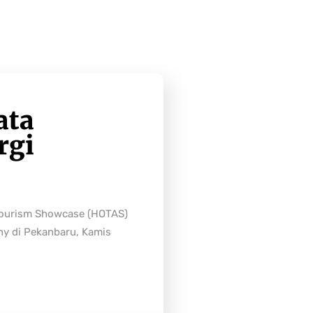
ata
rgi
Tourism Showcase (HOTAS)
ny di Pekanbaru, Kamis