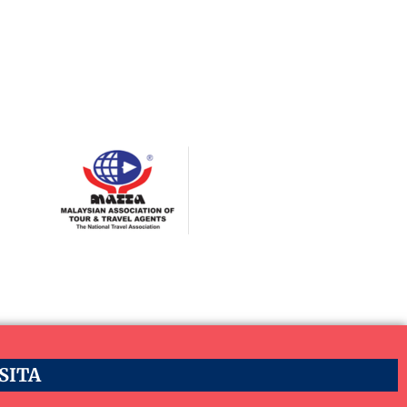
ASITA