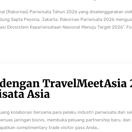
nal (Rakornas) Pariwisata Tahun 2026 yang diselenggarakan ole
edung Sapta Pesona, Jakarta. Rakornas Pariwisata 2026 mengus
rmasi Ekosistem Kepariwisataan Nasional Menuju Target 2026”. Fo
 dengan TravelMeetAsia 
isata Asia
ng kolaborasi bersama para pelaku industri pariwisata dari sek
perluas jaringan bisnis, membuka peluang partnership baru, da
Dapatkan complimentary trade visitor pass Anda…