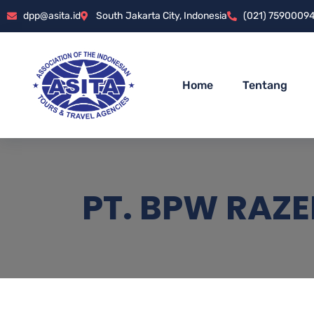
dpp@asita.id
South Jakarta City, Indonesia
(021) 7590009
Home
Tentang
PT. BPW RAZ