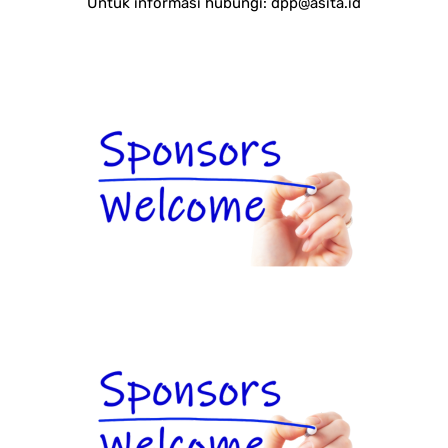
Untuk informasi hubungi:
dpp@asita.id