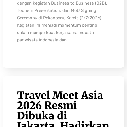
dengan kegiatan Business to Business (B2B),
Tourism Presentation, dan MoU Signing
Ceremony di Pekanbaru, Kamis (2/7/2026).
Kegiatan ini menjadi momentum penting
dalam memperkuat kerja sama industri
pariwisata Indonesia dan…
Travel Meet Asia
2026 Resmi
Dibuka di
Jakarta, Hadirkan