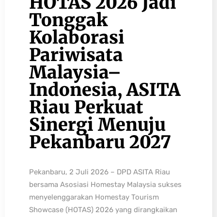
HOTAS 2026 Jadi
Tonggak
Kolaborasi
Pariwisata
Malaysia–
Indonesia, ASITA
Riau Perkuat
Sinergi Menuju
Pekanbaru 2027
Pekanbaru, 2 Juli 2026 – DPD ASITA Riau
bersama Asosiasi Homestay Malaysia sukses
menyelenggarakan Homestay Tourism
Showcase (HOTAS) 2026 yang dirangkaikan