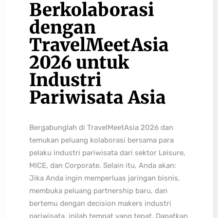
Berkolaborasi
dengan
TravelMeetAsia
2026 untuk
Industri
Pariwisata Asia
Bergabunglah di TravelMeetAsia 2026 dan
temukan peluang kolaborasi bersama para
pelaku industri pariwisata dari sektor Leisure,
MICE, dan Corporate. Selain itu, Anda akan:
Jika Anda ingin memperluas jaringan bisnis,
membuka peluang partnership baru, dan
bertemu dengan decision makers industri
pariwisata, inilah tempat yang tepat. Dapatkan