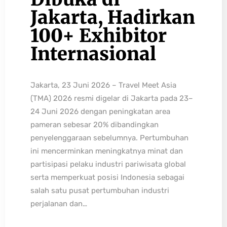
Jakarta, Hadirkan
100+ Exhibitor
Internasional
Jakarta, 23 Juni 2026 – Travel Meet Asia
(TMA) 2026 resmi digelar di Jakarta pada 23–
24 Juni 2026 dengan peningkatan area
pameran sebesar 20% dibandingkan
penyelenggaraan sebelumnya. Pertumbuhan
ini mencerminkan meningkatnya minat dan
partisipasi pelaku industri pariwisata global
serta memperkuat posisi Indonesia sebagai
salah satu pusat pertumbuhan industri
perjalanan dan…