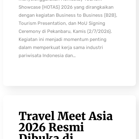
Showcase (HOTAS) 2026 yang dirangkaikan
dengan kegiatan Business to Business (B2B),
Tourism Presentation, dan MoU Signing
Ceremony di Pekanbaru, Kamis (2/7/2026).
Kegiatan ini menjadi momentum penting
dalam memperkuat kerja sama industri
pariwisata Indonesia dan…
Travel Meet Asia
2026 Resmi
Dibuka di