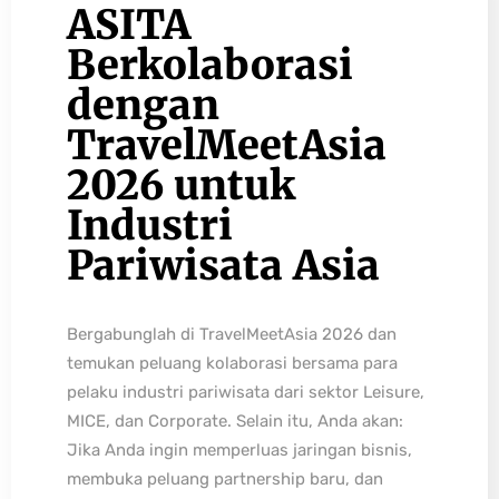
ASITA
Berkolaborasi
dengan
TravelMeetAsia
2026 untuk
Industri
Pariwisata Asia
Bergabunglah di TravelMeetAsia 2026 dan
temukan peluang kolaborasi bersama para
pelaku industri pariwisata dari sektor Leisure,
MICE, dan Corporate. Selain itu, Anda akan:
Jika Anda ingin memperluas jaringan bisnis,
membuka peluang partnership baru, dan