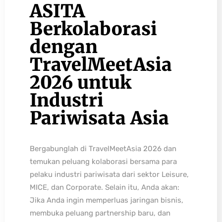
ASITA
Berkolaborasi
dengan
TravelMeetAsia
2026 untuk
Industri
Pariwisata Asia
Bergabunglah di TravelMeetAsia 2026 dan
temukan peluang kolaborasi bersama para
pelaku industri pariwisata dari sektor Leisure,
MICE, dan Corporate. Selain itu, Anda akan:
Jika Anda ingin memperluas jaringan bisnis,
membuka peluang partnership baru, dan