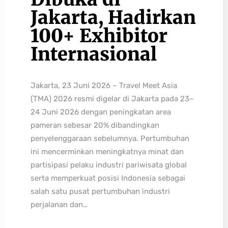
Jakarta, Hadirkan
100+ Exhibitor
Internasional
Jakarta, 23 Juni 2026 – Travel Meet Asia
(TMA) 2026 resmi digelar di Jakarta pada 23–
24 Juni 2026 dengan peningkatan area
pameran sebesar 20% dibandingkan
penyelenggaraan sebelumnya. Pertumbuhan
ini mencerminkan meningkatnya minat dan
partisipasi pelaku industri pariwisata global
serta memperkuat posisi Indonesia sebagai
salah satu pusat pertumbuhan industri
perjalanan dan…