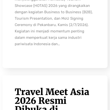
Showcase (HOTAS) 2026 yang dirangkaikan
dengan kegiatan Business to Business (B2B),
Tourism Presentation, dan MoU Signing
Ceremony di Pekanbaru, Kamis (2/7/2026).
Kegiatan ini menjadi momentum penting
dalam memperkuat kerja sama industri
pariwisata Indonesia dan…
Travel Meet Asia
2026 Resmi
Dibuka di