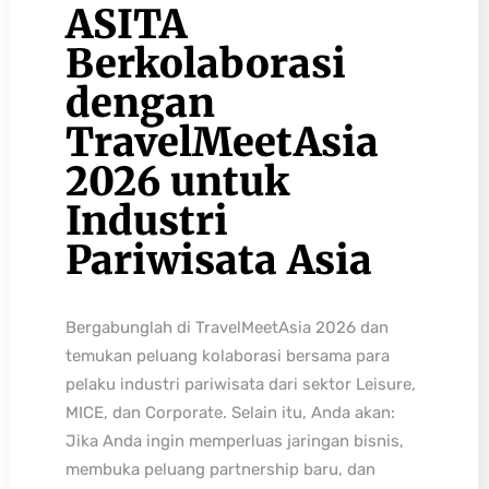
ASITA
Berkolaborasi
dengan
TravelMeetAsia
2026 untuk
Industri
Pariwisata Asia
Bergabunglah di TravelMeetAsia 2026 dan
temukan peluang kolaborasi bersama para
pelaku industri pariwisata dari sektor Leisure,
MICE, dan Corporate. Selain itu, Anda akan:
Jika Anda ingin memperluas jaringan bisnis,
membuka peluang partnership baru, dan