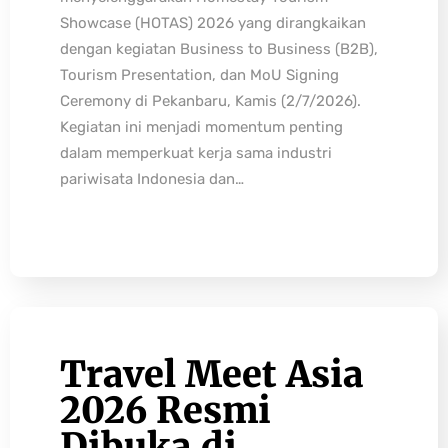
Showcase (HOTAS) 2026 yang dirangkaikan
dengan kegiatan Business to Business (B2B),
Tourism Presentation, dan MoU Signing
Ceremony di Pekanbaru, Kamis (2/7/2026).
Kegiatan ini menjadi momentum penting
dalam memperkuat kerja sama industri
pariwisata Indonesia dan…
Travel Meet Asia
2026 Resmi
Dibuka di