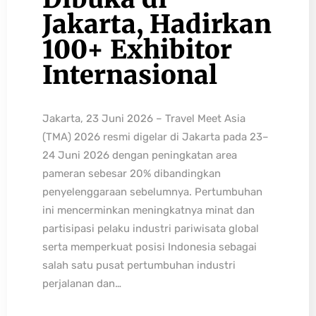
Jakarta, Hadirkan
100+ Exhibitor
Internasional
Jakarta, 23 Juni 2026 – Travel Meet Asia
(TMA) 2026 resmi digelar di Jakarta pada 23–
24 Juni 2026 dengan peningkatan area
pameran sebesar 20% dibandingkan
penyelenggaraan sebelumnya. Pertumbuhan
ini mencerminkan meningkatnya minat dan
partisipasi pelaku industri pariwisata global
serta memperkuat posisi Indonesia sebagai
salah satu pusat pertumbuhan industri
perjalanan dan…