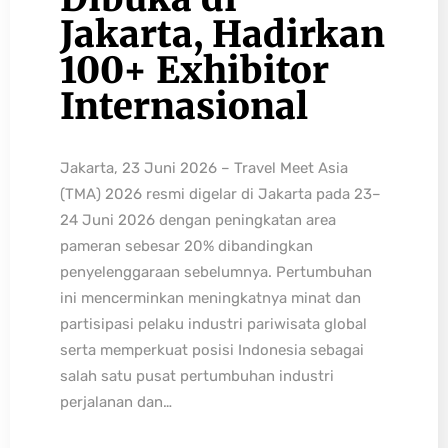
Jakarta, Hadirkan
100+ Exhibitor
Internasional
Jakarta, 23 Juni 2026 – Travel Meet Asia
(TMA) 2026 resmi digelar di Jakarta pada 23–
24 Juni 2026 dengan peningkatan area
pameran sebesar 20% dibandingkan
penyelenggaraan sebelumnya. Pertumbuhan
ini mencerminkan meningkatnya minat dan
partisipasi pelaku industri pariwisata global
serta memperkuat posisi Indonesia sebagai
salah satu pusat pertumbuhan industri
perjalanan dan…