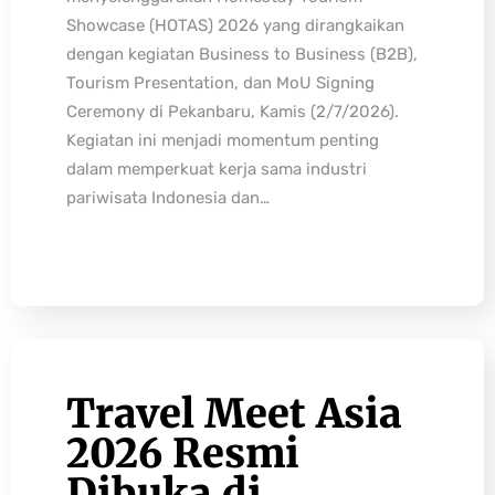
Showcase (HOTAS) 2026 yang dirangkaikan
dengan kegiatan Business to Business (B2B),
Tourism Presentation, dan MoU Signing
Ceremony di Pekanbaru, Kamis (2/7/2026).
Kegiatan ini menjadi momentum penting
dalam memperkuat kerja sama industri
pariwisata Indonesia dan…
Travel Meet Asia
2026 Resmi
Dibuka di