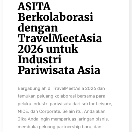
ASITA
Berkolaborasi
dengan
TravelMeetAsia
2026 untuk
Industri
Pariwisata Asia
Bergabunglah di TravelMeetAsia 2026 dan
temukan peluang kolaborasi bersama para
pelaku industri pariwisata dari sektor Leisure,
MICE, dan Corporate. Selain itu, Anda akan:
Jika Anda ingin memperluas jaringan bisnis,
membuka peluang partnership baru, dan