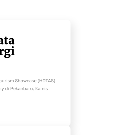
ata
rgi
Tourism Showcase (HOTAS)
ny di Pekanbaru, Kamis