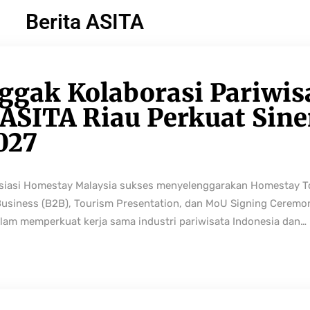
Berita ASITA
ggak Kolaborasi Pariwis
ASITA Riau Perkuat Sine
027
osiasi Homestay Malaysia sukses menyelenggarakan Homestay 
Business (B2B), Tourism Presentation, dan MoU Signing Ceremo
lam memperkuat kerja sama industri pariwisata Indonesia dan…