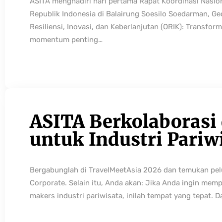
ASITA menghadiri hari pertama Rapat Koordinasi Nasio
Republik Indonesia di Balairung Soesilo Soedarman, G
Resiliensi, Inovasi, dan Keberlanjutan (ORIK): Transfo
momentum penting…
ASITA Berkolaborasi
untuk Industri Pariw
Bergabunglah di TravelMeetAsia 2026 dan temukan pelua
Corporate. Selain itu, Anda akan: Jika Anda ingin mem
makers industri pariwisata, inilah tempat yang tepat. 