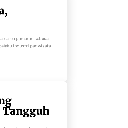
a,
tan area pameran sebesar
laku industri pariwisata
ong
h Tangguh