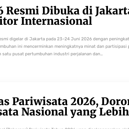
6 Resmi Dibuka di Jakart
tor Internasional
resmi digelar di Jakarta pada 23–24 Juni 2026 dengan peningka
buhan ini mencerminkan meningkatnya minat dan partisipasi pe
h satu pusat pertumbuhan industri perjalanan dan…
as Pariwisata 2026, Dor
sata Nasional yang Lebi