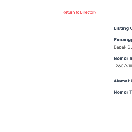
Return to Directory
Listing
Penang
Bapak S
Nomor I
1260/VI
Alamat 
Nomor T