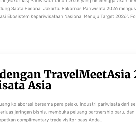
nal (Rakornas) Pariwisata Tahun 2026 yang diselenggarakan ole
edung Sapta Pesona, Jakarta. Rakornas Pariwisata 2026 mengus
rmasi Ekosistem Kepariwisataan Nasional Menuju Target 2026”. Fo
 dengan TravelMeetAsia 
isata Asia
ng kolaborasi bersama para pelaku industri pariwisata dari sek
perluas jaringan bisnis, membuka peluang partnership baru, da
Dapatkan complimentary trade visitor pass Anda…