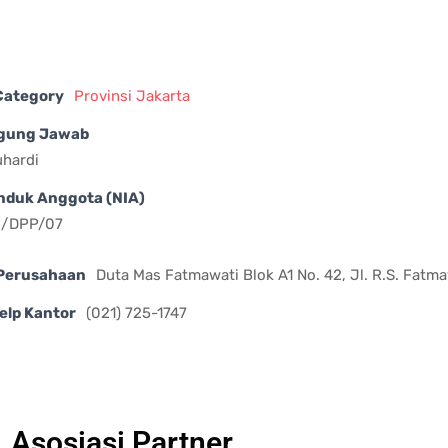
 Category
Provinsi Jakarta
gung Jawab
uhardi
nduk Anggota (NIA)
II/DPP/07
Perusahaan
Duta Mas Fatmawati Blok A1 No. 42, Jl. R.S. Fatm
elp Kantor
(021) 725-1747
Asosiasi Partner