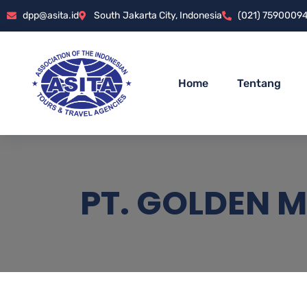
dpp@asita.id
South Jakarta City, Indonesia
(021) 7590009
Home
Tentang
PT. GOLDEN M