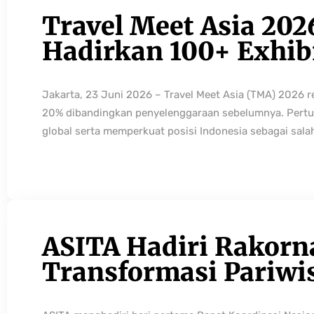
Travel Meet Asia 202
Hadirkan 100+ Exhibi
Jakarta, 23 Juni 2026 – Travel Meet Asia (TMA) 2026 
20% dibandingkan penyelenggaraan sebelumnya. Pertum
global serta memperkuat posisi Indonesia sebagai sala
ASITA Hadiri Rakorn
Transformasi Pariwi