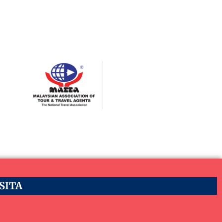
ASITA