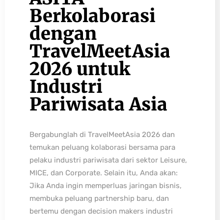
Berkolaborasi
dengan
TravelMeetAsia
2026 untuk
Industri
Pariwisata Asia
Bergabunglah di TravelMeetAsia 2026 dan
temukan peluang kolaborasi bersama para
pelaku industri pariwisata dari sektor Leisure,
MICE, dan Corporate. Selain itu, Anda akan:
Jika Anda ingin memperluas jaringan bisnis,
membuka peluang partnership baru, dan
bertemu dengan decision makers industri