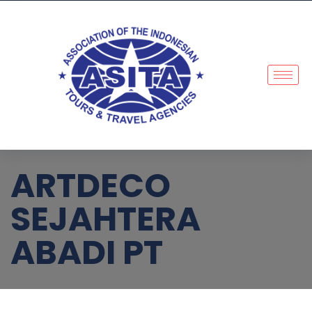
ARTDECO
SEJAHTERA
ABADI PT