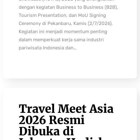
dengan kegiatan Business to Business (B2B),
Tourism Presentation, dan MoU Signing
Ceremony di Pekanbaru, Kamis (2/7/2026).
Kegiatan ini menjadi momentum penting
dalam memperkuat kerja sama industri
pariwisata Indonesia dan…
Travel Meet Asia
2026 Resmi
Dibuka di