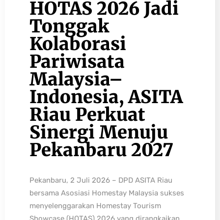
HOTAS 2026 Jadi
Tonggak
Kolaborasi
Pariwisata
Malaysia–
Indonesia, ASITA
Riau Perkuat
Sinergi Menuju
Pekanbaru 2027
Pekanbaru, 2 Juli 2026 – DPD ASITA Riau
bersama Asosiasi Homestay Malaysia sukses
menyelenggarakan Homestay Tourism
Showcase (HOTAS) 2026 yang dirangkaikan