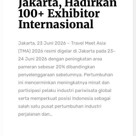
Jakarta, Hadirkan
100+ Exhibitor
Internasional
Jakarta, 23 Juni 2026 – Travel Meet Asia
(TMA) 2026 resmi digelar di Jakarta pada 23–
24 Juni 2026 dengan peningkatan area
pameran sebesar 20% dibandingkan
penyelenggaraan sebelumnya. Pertumbuhan
ini mencerminkan meningkatnya minat dan
partisipasi pelaku industri pariwisata global
serta memperkuat posisi Indonesia sebagai
salah satu pusat pertumbuhan industri
perjalanan dan…