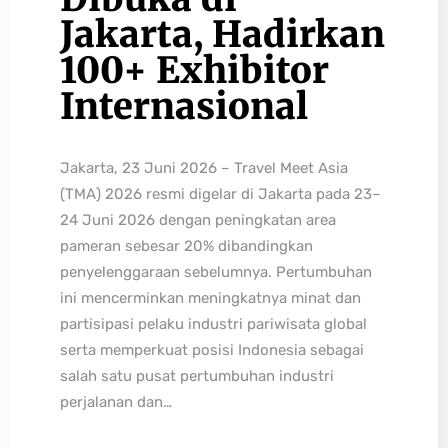
Jakarta, Hadirkan
100+ Exhibitor
Internasional
Jakarta, 23 Juni 2026 – Travel Meet Asia
(TMA) 2026 resmi digelar di Jakarta pada 23–
24 Juni 2026 dengan peningkatan area
pameran sebesar 20% dibandingkan
penyelenggaraan sebelumnya. Pertumbuhan
ini mencerminkan meningkatnya minat dan
partisipasi pelaku industri pariwisata global
serta memperkuat posisi Indonesia sebagai
salah satu pusat pertumbuhan industri
perjalanan dan…