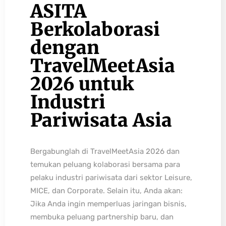
ASITA
Berkolaborasi
dengan
TravelMeetAsia
2026 untuk
Industri
Pariwisata Asia
Bergabunglah di TravelMeetAsia 2026 dan
temukan peluang kolaborasi bersama para
pelaku industri pariwisata dari sektor Leisure,
MICE, dan Corporate. Selain itu, Anda akan:
Jika Anda ingin memperluas jaringan bisnis,
membuka peluang partnership baru, dan