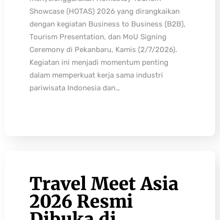
Showcase (HOTAS) 2026 yang dirangkaikan
dengan kegiatan Business to Business (B2B),
Tourism Presentation, dan MoU Signing
Ceremony di Pekanbaru, Kamis (2/7/2026).
Kegiatan ini menjadi momentum penting
dalam memperkuat kerja sama industri
pariwisata Indonesia dan…
Travel Meet Asia
2026 Resmi
Dibuka di