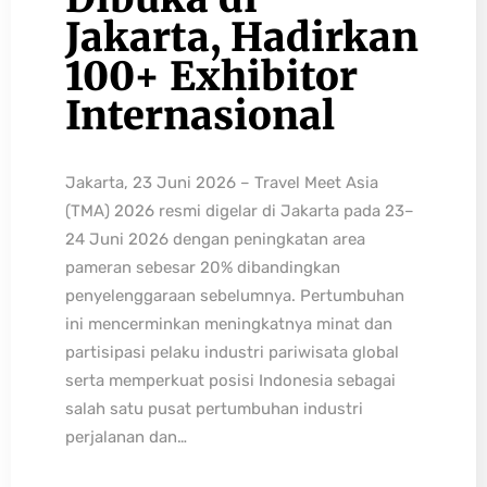
Jakarta, Hadirkan
100+ Exhibitor
Internasional
Jakarta, 23 Juni 2026 – Travel Meet Asia
(TMA) 2026 resmi digelar di Jakarta pada 23–
24 Juni 2026 dengan peningkatan area
pameran sebesar 20% dibandingkan
penyelenggaraan sebelumnya. Pertumbuhan
ini mencerminkan meningkatnya minat dan
partisipasi pelaku industri pariwisata global
serta memperkuat posisi Indonesia sebagai
salah satu pusat pertumbuhan industri
perjalanan dan…