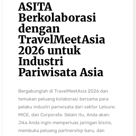
ASITA
Berkolaborasi
dengan
TravelMeetAsia
2026 untuk
Industri
Pariwisata Asia
Bergabunglah di TravelMeetAsia 2026 dan
temukan peluang kolaborasi bersama para
pelaku industri pariwisata dari sektor Leisure,
MICE, dan Corporate. Selain itu, Anda akan:
Jika Anda ingin memperluas jaringan bisnis,
membuka peluang partnership baru, dan