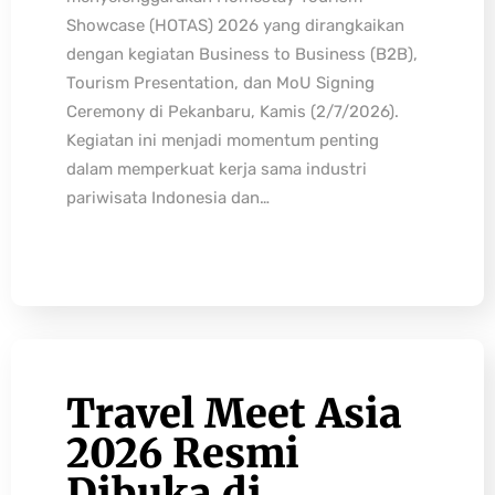
Showcase (HOTAS) 2026 yang dirangkaikan
dengan kegiatan Business to Business (B2B),
Tourism Presentation, dan MoU Signing
Ceremony di Pekanbaru, Kamis (2/7/2026).
Kegiatan ini menjadi momentum penting
dalam memperkuat kerja sama industri
pariwisata Indonesia dan…
Travel Meet Asia
2026 Resmi
Dibuka di