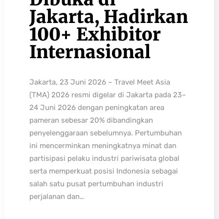
Jakarta, Hadirkan
100+ Exhibitor
Internasional
Jakarta, 23 Juni 2026 – Travel Meet Asia
(TMA) 2026 resmi digelar di Jakarta pada 23–
24 Juni 2026 dengan peningkatan area
pameran sebesar 20% dibandingkan
penyelenggaraan sebelumnya. Pertumbuhan
ini mencerminkan meningkatnya minat dan
partisipasi pelaku industri pariwisata global
serta memperkuat posisi Indonesia sebagai
salah satu pusat pertumbuhan industri
perjalanan dan…