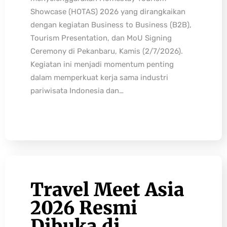
Showcase (HOTAS) 2026 yang dirangkaikan
dengan kegiatan Business to Business (B2B),
Tourism Presentation, dan MoU Signing
Ceremony di Pekanbaru, Kamis (2/7/2026).
Kegiatan ini menjadi momentum penting
dalam memperkuat kerja sama industri
pariwisata Indonesia dan…
Travel Meet Asia
2026 Resmi
Dibuka di