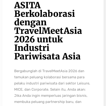
ASITA
Berkolaborasi
dengan
TravelMeetAsia
2026 untuk
Industri
Pariwisata Asia
Bergabunglah di TravelMeetAsia 2026 dan
temukan peluang kolaborasi bersama para
pelaku industri pariwisata dari sektor Leisure,
MICE, dan Corporate. Selain itu, Anda akan:
Jika Anda ingin memperluas jaringan bisnis,
membuka peluang partnership baru, dan