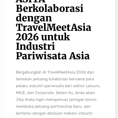
Berkolaborasi
dengan
TravelMeetAsia
2026 untuk
Industri
Pariwisata Asia
Bergabunglah di TravelMeetAsia 2026 dan
temukan peluang kolaborasi bersama para
pelaku industri pariwisata dari sektor Leisure,
MICE, dan Corporate. Selain itu, Anda akan:
Jika Anda ingin memperluas jaringan bisnis,
membuka peluang partnership baru, dan
bertemu dengan decision makers industri