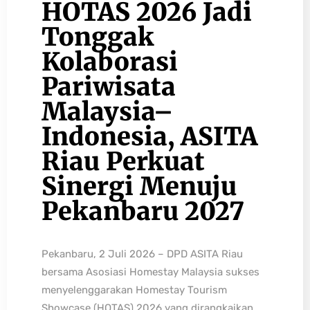
HOTAS 2026 Jadi
Tonggak
Kolaborasi
Pariwisata
Malaysia–
Indonesia, ASITA
Riau Perkuat
Sinergi Menuju
Pekanbaru 2027
Pekanbaru, 2 Juli 2026 – DPD ASITA Riau
bersama Asosiasi Homestay Malaysia sukses
menyelenggarakan Homestay Tourism
Showcase (HOTAS) 2026 yang dirangkaikan