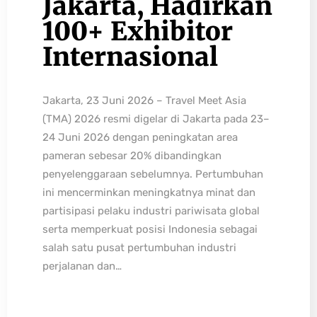
Jakarta, Hadirkan
100+ Exhibitor
Internasional
Jakarta, 23 Juni 2026 – Travel Meet Asia
(TMA) 2026 resmi digelar di Jakarta pada 23–
24 Juni 2026 dengan peningkatan area
pameran sebesar 20% dibandingkan
penyelenggaraan sebelumnya. Pertumbuhan
ini mencerminkan meningkatnya minat dan
partisipasi pelaku industri pariwisata global
serta memperkuat posisi Indonesia sebagai
salah satu pusat pertumbuhan industri
perjalanan dan…