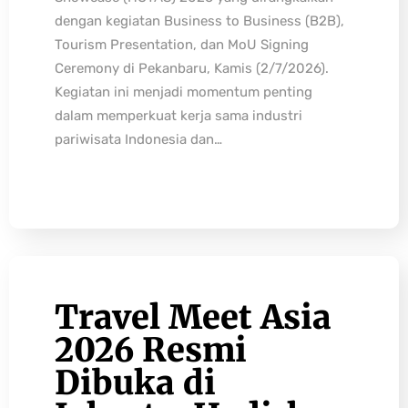
dengan kegiatan Business to Business (B2B),
Tourism Presentation, dan MoU Signing
Ceremony di Pekanbaru, Kamis (2/7/2026).
Kegiatan ini menjadi momentum penting
dalam memperkuat kerja sama industri
pariwisata Indonesia dan…
Travel Meet Asia
2026 Resmi
Dibuka di