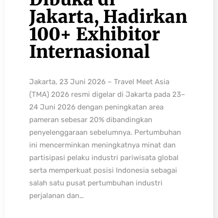
Jakarta, Hadirkan
100+ Exhibitor
Internasional
Jakarta, 23 Juni 2026 – Travel Meet Asia
(TMA) 2026 resmi digelar di Jakarta pada 23–
24 Juni 2026 dengan peningkatan area
pameran sebesar 20% dibandingkan
penyelenggaraan sebelumnya. Pertumbuhan
ini mencerminkan meningkatnya minat dan
partisipasi pelaku industri pariwisata global
serta memperkuat posisi Indonesia sebagai
salah satu pusat pertumbuhan industri
perjalanan dan…