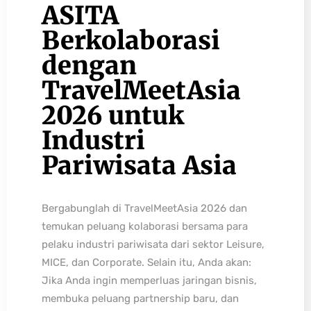
ASITA
Berkolaborasi
dengan
TravelMeetAsia
2026 untuk
Industri
Pariwisata Asia
Bergabunglah di TravelMeetAsia 2026 dan
temukan peluang kolaborasi bersama para
pelaku industri pariwisata dari sektor Leisure,
MICE, dan Corporate. Selain itu, Anda akan:
Jika Anda ingin memperluas jaringan bisnis,
membuka peluang partnership baru, dan