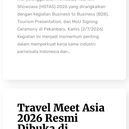
Showcase (HOTAS) 2026 yang dirangkaikan
dengan kegiatan Business to Business (B2B),
Tourism Presentation, dan MoU Signing
Ceremony di Pekanbaru, Kamis (2/7/2026).
Kegiatan ini menjadi momentum penting
dalam memperkuat kerja sama industri
pariwisata Indonesia dan…
Travel Meet Asia
2026 Resmi
Dibuka di