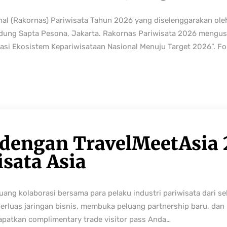
nal (Rakornas) Pariwisata Tahun 2026 yang diselenggarakan ole
edung Sapta Pesona, Jakarta. Rakornas Pariwisata 2026 mengus
rmasi Ekosistem Kepariwisataan Nasional Menuju Target 2026”. Fo
 dengan TravelMeetAsia 
isata Asia
ng kolaborasi bersama para pelaku industri pariwisata dari sek
perluas jaringan bisnis, membuka peluang partnership baru, da
Dapatkan complimentary trade visitor pass Anda…