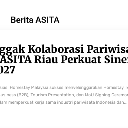
Berita ASITA
ggak Kolaborasi Pariwis
ASITA Riau Perkuat Sine
027
osiasi Homestay Malaysia sukses menyelenggarakan Homestay 
Business (B2B), Tourism Presentation, dan MoU Signing Ceremo
lam memperkuat kerja sama industri pariwisata Indonesia dan…