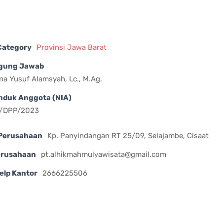
 Category
Provinsi Jawa Barat
gung Jawab
na Yusuf Alamsyah, Lc., M.Ag.
nduk Anggota (NIA)
/DPP/2023
Perusahaan
Kp. Panyindangan RT 25/09, Selajambe, Cisaat
erusahaan
pt.alhikmahmulyawisata@gmail.com
elp Kantor
2666225506