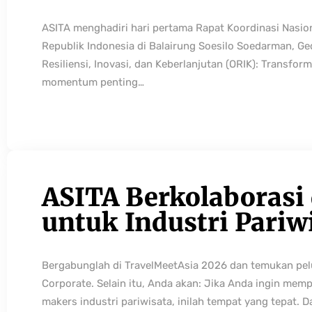
ASITA menghadiri hari pertama Rapat Koordinasi Nasio
Republik Indonesia di Balairung Soesilo Soedarman, G
Resiliensi, Inovasi, dan Keberlanjutan (ORIK): Transfo
momentum penting…
ASITA Berkolaborasi
untuk Industri Pariw
Bergabunglah di TravelMeetAsia 2026 dan temukan pelua
Corporate. Selain itu, Anda akan: Jika Anda ingin mem
makers industri pariwisata, inilah tempat yang tepat. 