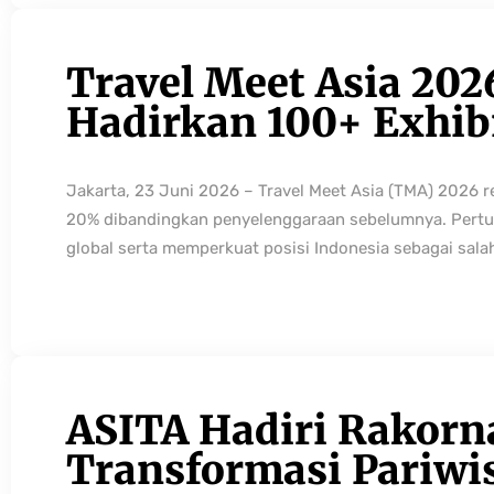
Travel Meet Asia 202
Hadirkan 100+ Exhibi
Jakarta, 23 Juni 2026 – Travel Meet Asia (TMA) 2026 
20% dibandingkan penyelenggaraan sebelumnya. Pertum
global serta memperkuat posisi Indonesia sebagai sala
ASITA Hadiri Rakorn
Transformasi Pariwi