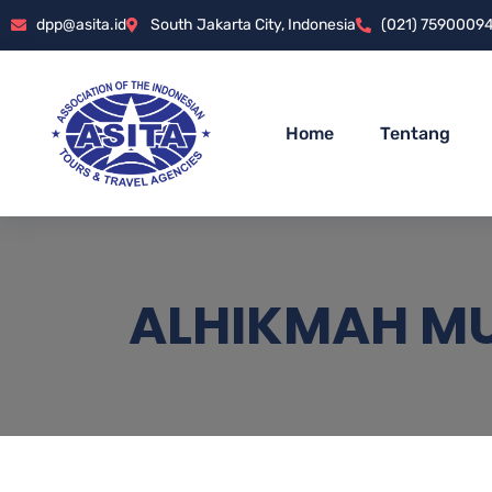
dpp@asita.id
South Jakarta City, Indonesia
(021) 7590009
Home
Tentang
ALHIKMAH MU