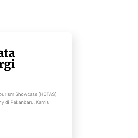
ata
rgi
Tourism Showcase (HOTAS)
ny di Pekanbaru, Kamis