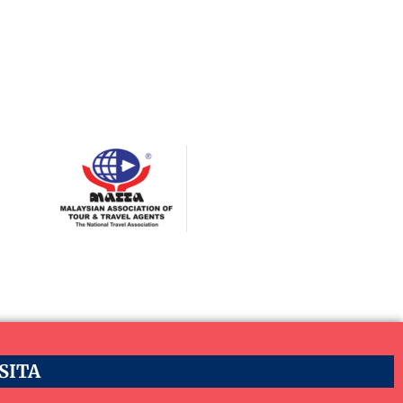
ASITA