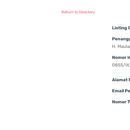
Return to Directory
Listing
Penang
H. Maula
Nomor I
0855/IX
Alamat 
Email P
Nomor T