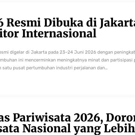
6 Resmi Dibuka di Jakart
tor Internasional
resmi digelar di Jakarta pada 23–24 Juni 2026 dengan peningka
buhan ini mencerminkan meningkatnya minat dan partisipasi pe
h satu pusat pertumbuhan industri perjalanan dan…
as Pariwisata 2026, Dor
sata Nasional yang Lebi