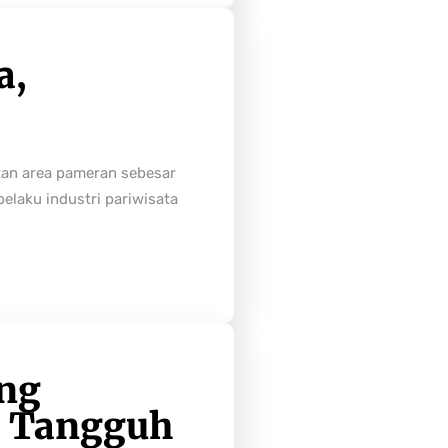
a,
tan area pameran sebesar
laku industri pariwisata
ong
h Tangguh