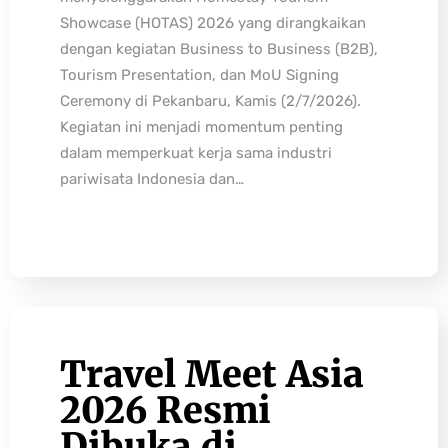
Showcase (HOTAS) 2026 yang dirangkaikan
dengan kegiatan Business to Business (B2B),
Tourism Presentation, dan MoU Signing
Ceremony di Pekanbaru, Kamis (2/7/2026).
Kegiatan ini menjadi momentum penting
dalam memperkuat kerja sama industri
pariwisata Indonesia dan…
Travel Meet Asia
2026 Resmi
Dibuka di