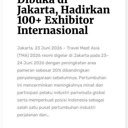
Jakarta, Hadirkan
100+ Exhibitor
Internasional
Jakarta, 23 Juni 2026 – Travel Meet Asia
(TMA) 2026 resmi digelar di Jakarta pada 23–
24 Juni 2026 dengan peningkatan area
pameran sebesar 20% dibandingkan
penyelenggaraan sebelumnya. Pertumbuhan
ini mencerminkan meningkatnya minat dan
partisipasi pelaku industri pariwisata global
serta memperkuat posisi Indonesia sebagai
salah satu pusat pertumbuhan industri
perjalanan dan…