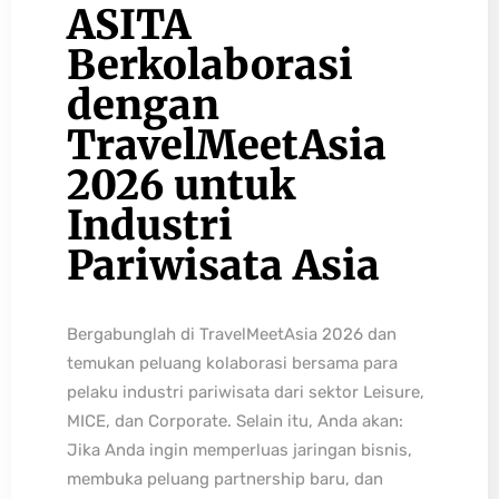
ASITA
Berkolaborasi
dengan
TravelMeetAsia
2026 untuk
Industri
Pariwisata Asia
Bergabunglah di TravelMeetAsia 2026 dan
temukan peluang kolaborasi bersama para
pelaku industri pariwisata dari sektor Leisure,
MICE, dan Corporate. Selain itu, Anda akan:
Jika Anda ingin memperluas jaringan bisnis,
membuka peluang partnership baru, dan