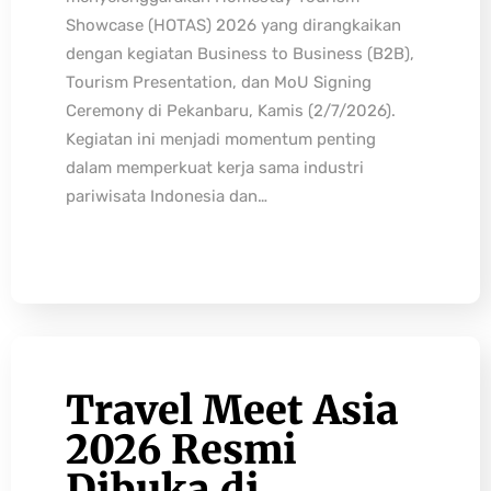
Showcase (HOTAS) 2026 yang dirangkaikan
dengan kegiatan Business to Business (B2B),
Tourism Presentation, dan MoU Signing
Ceremony di Pekanbaru, Kamis (2/7/2026).
Kegiatan ini menjadi momentum penting
dalam memperkuat kerja sama industri
pariwisata Indonesia dan…
Travel Meet Asia
2026 Resmi
Dibuka di