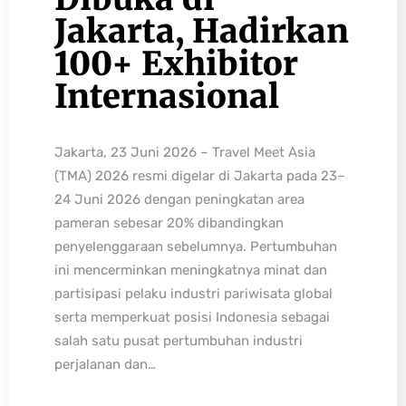
Jakarta, Hadirkan
100+ Exhibitor
Internasional
Jakarta, 23 Juni 2026 – Travel Meet Asia
(TMA) 2026 resmi digelar di Jakarta pada 23–
24 Juni 2026 dengan peningkatan area
pameran sebesar 20% dibandingkan
penyelenggaraan sebelumnya. Pertumbuhan
ini mencerminkan meningkatnya minat dan
partisipasi pelaku industri pariwisata global
serta memperkuat posisi Indonesia sebagai
salah satu pusat pertumbuhan industri
perjalanan dan…