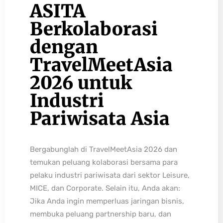
ASITA
Berkolaborasi
dengan
TravelMeetAsia
2026 untuk
Industri
Pariwisata Asia
Bergabunglah di TravelMeetAsia 2026 dan
temukan peluang kolaborasi bersama para
pelaku industri pariwisata dari sektor Leisure,
MICE, dan Corporate. Selain itu, Anda akan:
Jika Anda ingin memperluas jaringan bisnis,
membuka peluang partnership baru, dan