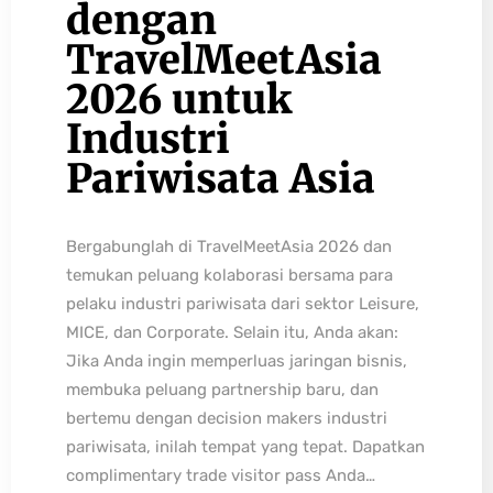
dengan
TravelMeetAsia
2026 untuk
Industri
Pariwisata Asia
Bergabunglah di TravelMeetAsia 2026 dan
temukan peluang kolaborasi bersama para
pelaku industri pariwisata dari sektor Leisure,
MICE, dan Corporate. Selain itu, Anda akan:
Jika Anda ingin memperluas jaringan bisnis,
membuka peluang partnership baru, dan
bertemu dengan decision makers industri
pariwisata, inilah tempat yang tepat. Dapatkan
complimentary trade visitor pass Anda…