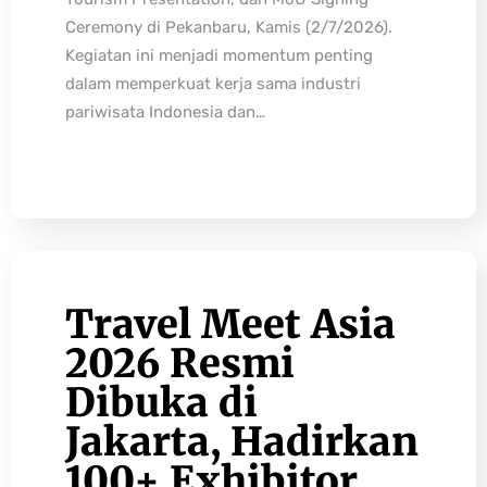
Ceremony di Pekanbaru, Kamis (2/7/2026).
Kegiatan ini menjadi momentum penting
dalam memperkuat kerja sama industri
pariwisata Indonesia dan…
Travel Meet Asia
2026 Resmi
Dibuka di
Jakarta, Hadirkan
100+ Exhibitor