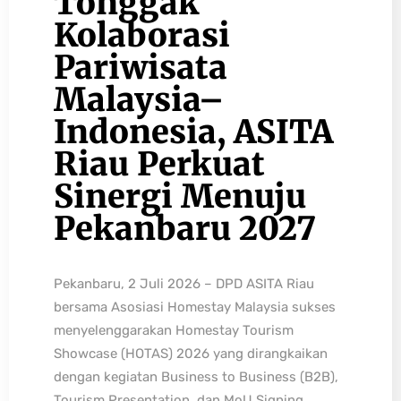
Tonggak
Kolaborasi
Pariwisata
Malaysia–
Indonesia, ASITA
Riau Perkuat
Sinergi Menuju
Pekanbaru 2027
Pekanbaru, 2 Juli 2026 – DPD ASITA Riau
bersama Asosiasi Homestay Malaysia sukses
menyelenggarakan Homestay Tourism
Showcase (HOTAS) 2026 yang dirangkaikan
dengan kegiatan Business to Business (B2B),
Tourism Presentation, dan MoU Signing