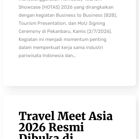
Showcase (HOTAS) 2026 yang dirangkaikan
dengan kegiatan Business to Business (B2B),
Tourism Presentation, dan MoU Signing
Ceremony di Pekanbaru, Kamis (2/7/2026).
Kegiatan ini menjadi momentum penting
dalam memperkuat kerja sama industri
pariwisata Indonesia dan…
Travel Meet Asia
2026 Resmi
Dibuka di