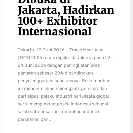
Jakarta, Hadirkan
100+ Exhibitor
Internasional
Jakarta, 23 Juni 2026 – Travel Meet Asia
(TMA) 2026 resmi digelar di Jakarta pada 23–
24 Juni 2026 dengan peningkatan area
pameran sebesar 20% dibandingkan
penyelenggaraan sebelumnya. Pertumbuhan
ini mencerminkan meningkatnya minat dan
partisipasi pelaku industri pariwisata global
serta memperkuat posisi Indonesia sebagai
salah satu pusat pertumbuhan industri
perjalanan dan…