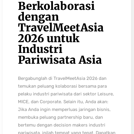
Berkolaborasi
dengan
TravelMeetAsia
2026 untuk
Industri
Pariwisata Asia
Bergabunglah di TravelMeetAsia 2026 dan
temukan peluang kolaborasi bersama para
pelaku industri pariwisata dari sektor Leisure,
MICE, dan Corporate. Selain itu, Anda akan:
Jika Anda ingin memperluas jaringan bisnis,
membuka peluang partnership baru, dan
bertemu dengan decision makers industri
pariwisata, inilah tempat yang tepat. Dapatkan