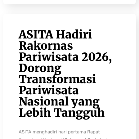
ASITA Hadiri
Rakornas
Pariwisata 2026,
Dorong
Transformasi
Pariwisata
Nasional yang
Lebih Tangguh
ASITA menghadiri hari pertama Rapat