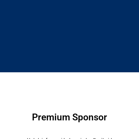
Premium Sponsor