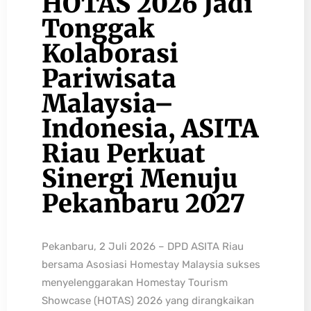
HOTAS 2026 Jadi
Tonggak
Kolaborasi
Pariwisata
Malaysia–
Indonesia, ASITA
Riau Perkuat
Sinergi Menuju
Pekanbaru 2027
Pekanbaru, 2 Juli 2026 – DPD ASITA Riau
bersama Asosiasi Homestay Malaysia sukses
menyelenggarakan Homestay Tourism
Showcase (HOTAS) 2026 yang dirangkaikan