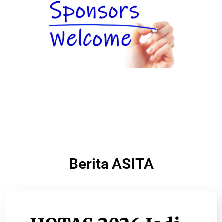
Berita ASITA