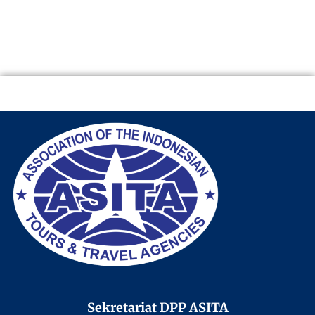
Sekretariat DPP ASITA