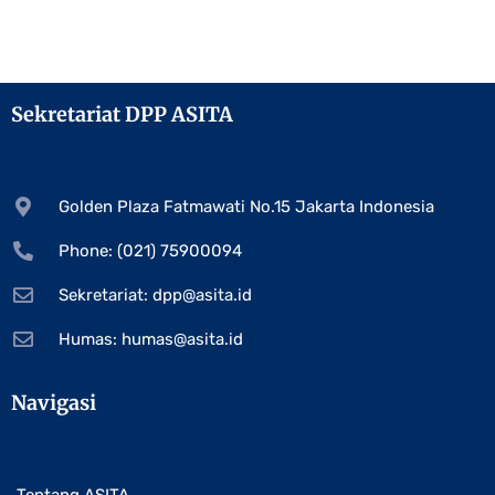
Sekretariat DPP ASITA
Golden Plaza Fatmawati No.15 Jakarta Indonesia
Phone: (021) 75900094
Sekretariat:
dpp@asita.id
Humas:
humas@asita.id
Navigasi