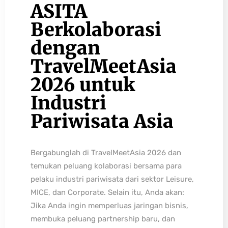
ASITA
Berkolaborasi
dengan
TravelMeetAsia
2026 untuk
Industri
Pariwisata Asia
Bergabunglah di TravelMeetAsia 2026 dan
temukan peluang kolaborasi bersama para
pelaku industri pariwisata dari sektor Leisure,
MICE, dan Corporate. Selain itu, Anda akan:
Jika Anda ingin memperluas jaringan bisnis,
membuka peluang partnership baru, dan