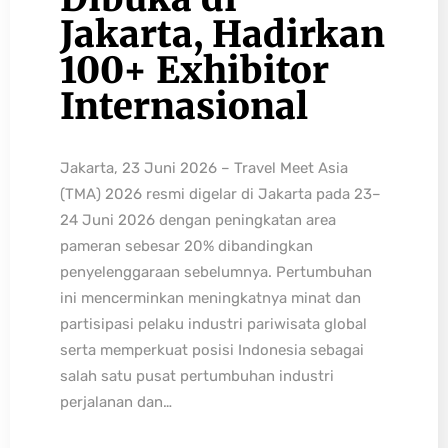
Jakarta, Hadirkan
100+ Exhibitor
Internasional
Jakarta, 23 Juni 2026 – Travel Meet Asia
(TMA) 2026 resmi digelar di Jakarta pada 23–
24 Juni 2026 dengan peningkatan area
pameran sebesar 20% dibandingkan
penyelenggaraan sebelumnya. Pertumbuhan
ini mencerminkan meningkatnya minat dan
partisipasi pelaku industri pariwisata global
serta memperkuat posisi Indonesia sebagai
salah satu pusat pertumbuhan industri
perjalanan dan…