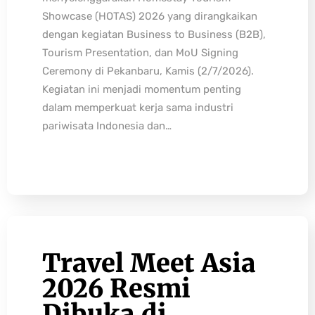
Showcase (HOTAS) 2026 yang dirangkaikan
dengan kegiatan Business to Business (B2B),
Tourism Presentation, dan MoU Signing
Ceremony di Pekanbaru, Kamis (2/7/2026).
Kegiatan ini menjadi momentum penting
dalam memperkuat kerja sama industri
pariwisata Indonesia dan…
Travel Meet Asia
2026 Resmi
Dibuka di