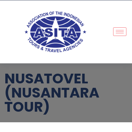
NUSATOVEL
(NUSANTARA
TOUR)