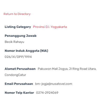
Return to Directory
Listing Category
Provinsi D.I. Yogyakarta
Penanggung Jawab
Becik Rahayu
Nomor Induk Anggota (NIA)
026/XI/DPP/1994
Alamat Perusahaan
Pakuwon Mall Jogya, Jl Ring Road Utara,
CondongCatur
Email Perusahaan
bm-jogja@nusatovel.com
Nomor Telp Kantor
0274-2924069