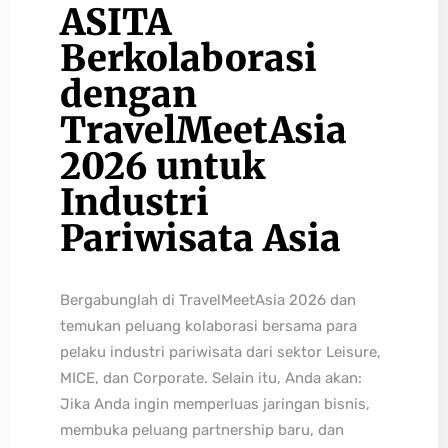
ASITA
Berkolaborasi
dengan
TravelMeetAsia
2026 untuk
Industri
Pariwisata Asia
Bergabunglah di TravelMeetAsia 2026 dan
temukan peluang kolaborasi bersama para
pelaku industri pariwisata dari sektor Leisure,
MICE, dan Corporate. Selain itu, Anda akan:
Jika Anda ingin memperluas jaringan bisnis,
membuka peluang partnership baru, dan