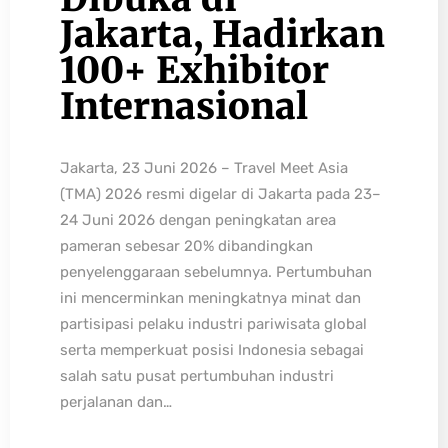
Jakarta, Hadirkan
100+ Exhibitor
Internasional
Jakarta, 23 Juni 2026 – Travel Meet Asia
(TMA) 2026 resmi digelar di Jakarta pada 23–
24 Juni 2026 dengan peningkatan area
pameran sebesar 20% dibandingkan
penyelenggaraan sebelumnya. Pertumbuhan
ini mencerminkan meningkatnya minat dan
partisipasi pelaku industri pariwisata global
serta memperkuat posisi Indonesia sebagai
salah satu pusat pertumbuhan industri
perjalanan dan…