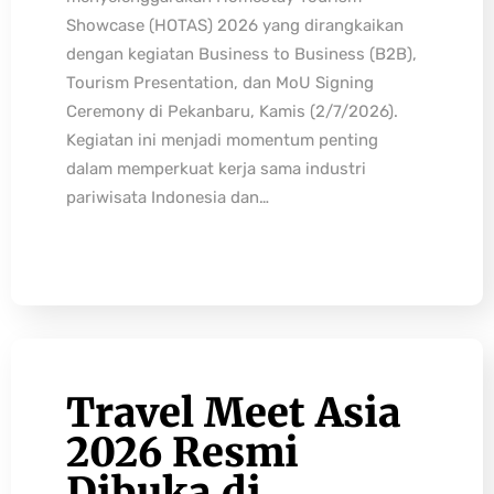
Showcase (HOTAS) 2026 yang dirangkaikan
dengan kegiatan Business to Business (B2B),
Tourism Presentation, dan MoU Signing
Ceremony di Pekanbaru, Kamis (2/7/2026).
Kegiatan ini menjadi momentum penting
dalam memperkuat kerja sama industri
pariwisata Indonesia dan…
Travel Meet Asia
2026 Resmi
Dibuka di