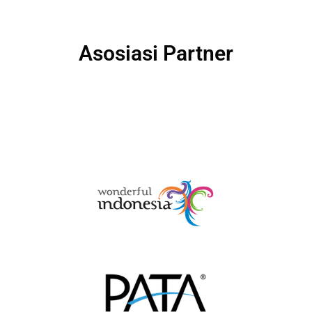
Asosiasi Partner