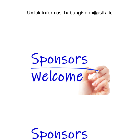
Untuk informasi hubungi:
dpp@asita.id