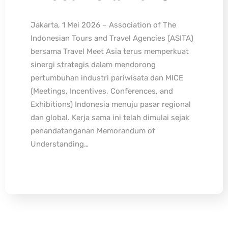
Jakarta, 1 Mei 2026 – Association of The
Indonesian Tours and Travel Agencies (ASITA)
bersama Travel Meet Asia terus memperkuat
sinergi strategis dalam mendorong
pertumbuhan industri pariwisata dan MICE
(Meetings, Incentives, Conferences, and
Exhibitions) Indonesia menuju pasar regional
dan global. Kerja sama ini telah dimulai sejak
penandatanganan Memorandum of
Understanding…