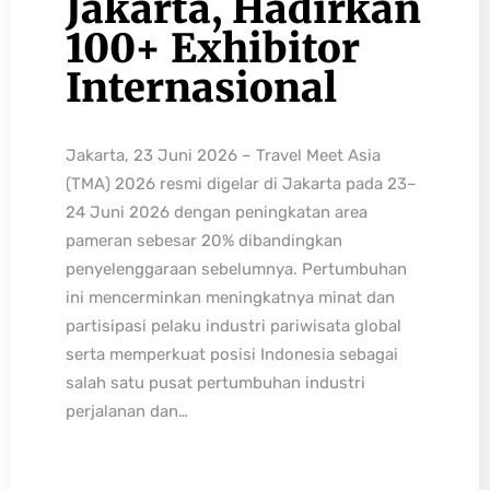
Jakarta, Hadirkan
100+ Exhibitor
Internasional
Jakarta, 23 Juni 2026 – Travel Meet Asia
(TMA) 2026 resmi digelar di Jakarta pada 23–
24 Juni 2026 dengan peningkatan area
pameran sebesar 20% dibandingkan
penyelenggaraan sebelumnya. Pertumbuhan
ini mencerminkan meningkatnya minat dan
partisipasi pelaku industri pariwisata global
serta memperkuat posisi Indonesia sebagai
salah satu pusat pertumbuhan industri
perjalanan dan…