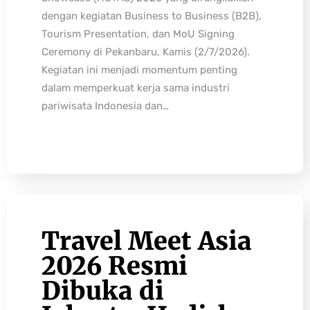
dengan kegiatan Business to Business (B2B),
Tourism Presentation, dan MoU Signing
Ceremony di Pekanbaru, Kamis (2/7/2026).
Kegiatan ini menjadi momentum penting
dalam memperkuat kerja sama industri
pariwisata Indonesia dan…
Travel Meet Asia
2026 Resmi
Dibuka di