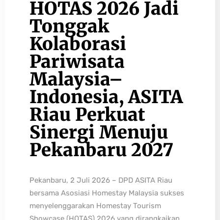
HOTAS 2026 Jadi
Tonggak
Kolaborasi
Pariwisata
Malaysia–
Indonesia, ASITA
Riau Perkuat
Sinergi Menuju
Pekanbaru 2027
Pekanbaru, 2 Juli 2026 – DPD ASITA Riau
bersama Asosiasi Homestay Malaysia sukses
menyelenggarakan Homestay Tourism
Showcase (HOTAS) 2026 yang dirangkaikan