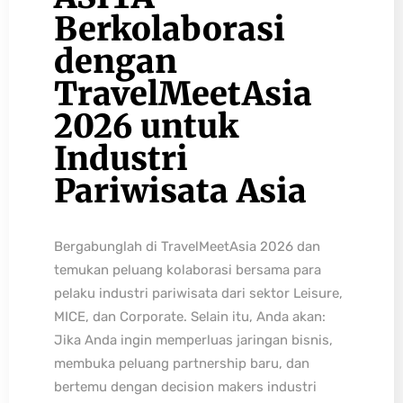
Berkolaborasi
dengan
TravelMeetAsia
2026 untuk
Industri
Pariwisata Asia
Bergabunglah di TravelMeetAsia 2026 dan
temukan peluang kolaborasi bersama para
pelaku industri pariwisata dari sektor Leisure,
MICE, dan Corporate. Selain itu, Anda akan:
Jika Anda ingin memperluas jaringan bisnis,
membuka peluang partnership baru, dan
bertemu dengan decision makers industri