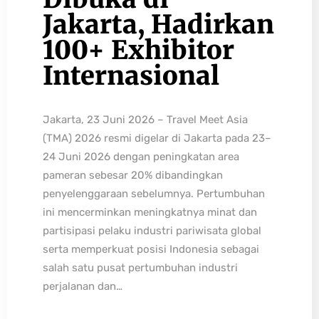
Jakarta, Hadirkan
100+ Exhibitor
Internasional
Jakarta, 23 Juni 2026 – Travel Meet Asia
(TMA) 2026 resmi digelar di Jakarta pada 23–
24 Juni 2026 dengan peningkatan area
pameran sebesar 20% dibandingkan
penyelenggaraan sebelumnya. Pertumbuhan
ini mencerminkan meningkatnya minat dan
partisipasi pelaku industri pariwisata global
serta memperkuat posisi Indonesia sebagai
salah satu pusat pertumbuhan industri
perjalanan dan…