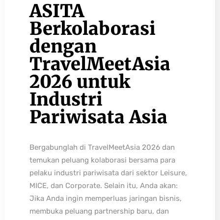
ASITA
Berkolaborasi
dengan
TravelMeetAsia
2026 untuk
Industri
Pariwisata Asia
Bergabunglah di TravelMeetAsia 2026 dan
temukan peluang kolaborasi bersama para
pelaku industri pariwisata dari sektor Leisure,
MICE, dan Corporate. Selain itu, Anda akan:
Jika Anda ingin memperluas jaringan bisnis,
membuka peluang partnership baru, dan