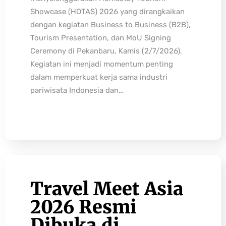
Showcase (HOTAS) 2026 yang dirangkaikan
dengan kegiatan Business to Business (B2B),
Tourism Presentation, dan MoU Signing
Ceremony di Pekanbaru, Kamis (2/7/2026).
Kegiatan ini menjadi momentum penting
dalam memperkuat kerja sama industri
pariwisata Indonesia dan…
Travel Meet Asia
2026 Resmi
Dibuka di