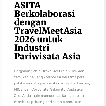
ASITA
Berkolaborasi
dengan
TravelMeetAsia
2026 untuk
Industri
Pariwisata Asia
Bergabunglah di TravelMeetAsia 2026 dan
temukan peluang kolaborasi bersama para
pelaku industri pariwisata dari sektor Leisure,
MICE, dan Corporate. Selain itu, Anda akan:
Jika Anda ingin memperluas jaringan bisnis,
membuka peluang partnership baru, dan