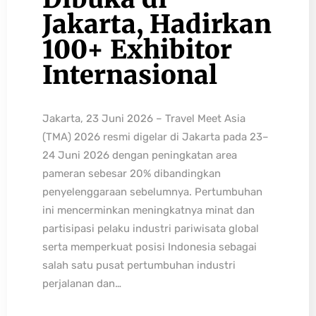
Jakarta, Hadirkan
100+ Exhibitor
Internasional
Jakarta, 23 Juni 2026 – Travel Meet Asia
(TMA) 2026 resmi digelar di Jakarta pada 23–
24 Juni 2026 dengan peningkatan area
pameran sebesar 20% dibandingkan
penyelenggaraan sebelumnya. Pertumbuhan
ini mencerminkan meningkatnya minat dan
partisipasi pelaku industri pariwisata global
serta memperkuat posisi Indonesia sebagai
salah satu pusat pertumbuhan industri
perjalanan dan…