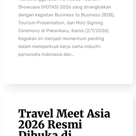
Showcase (HOTAS) 2026 yang dirangkaikan
dengan kegiatan Business to Business (B2B),
Tourism Presentation, dan MoU Signing
Ceremony di Pekanbaru, Kamis (2/7/2026).
Kegiatan ini menjadi momentum penting
dalam memperkuat kerja sama industri
pariwisata Indonesia dan…
Travel Meet Asia
2026 Resmi
Dibuka di