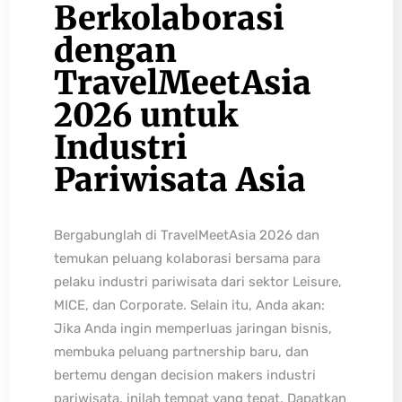
Berkolaborasi
dengan
TravelMeetAsia
2026 untuk
Industri
Pariwisata Asia
Bergabunglah di TravelMeetAsia 2026 dan
temukan peluang kolaborasi bersama para
pelaku industri pariwisata dari sektor Leisure,
MICE, dan Corporate. Selain itu, Anda akan:
Jika Anda ingin memperluas jaringan bisnis,
membuka peluang partnership baru, dan
bertemu dengan decision makers industri
pariwisata, inilah tempat yang tepat. Dapatkan