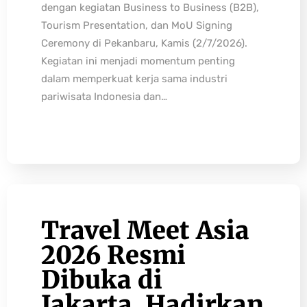
dengan kegiatan Business to Business (B2B),
Tourism Presentation, dan MoU Signing
Ceremony di Pekanbaru, Kamis (2/7/2026).
Kegiatan ini menjadi momentum penting
dalam memperkuat kerja sama industri
pariwisata Indonesia dan…
Travel Meet Asia
2026 Resmi
Dibuka di
Jakarta, Hadirkan