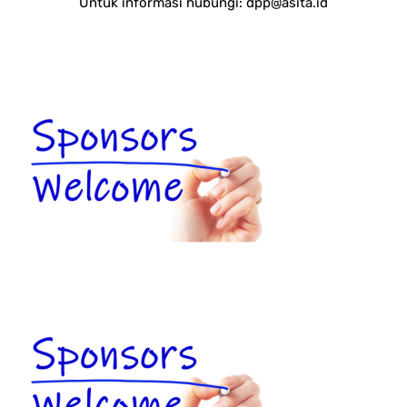
Untuk informasi hubungi:
dpp@asita.id