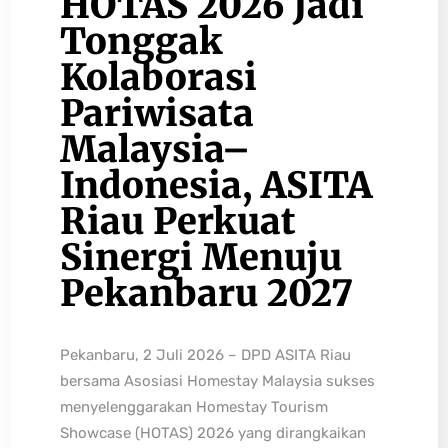
HOTAS 2026 Jadi
Tonggak
Kolaborasi
Pariwisata
Malaysia–
Indonesia, ASITA
Riau Perkuat
Sinergi Menuju
Pekanbaru 2027
Pekanbaru, 2 Juli 2026 – DPD ASITA Riau
bersama Asosiasi Homestay Malaysia sukses
menyelenggarakan Homestay Tourism
Showcase (HOTAS) 2026 yang dirangkaikan