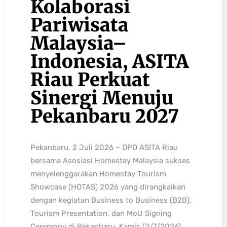
Kolaborasi
Pariwisata
Malaysia–
Indonesia, ASITA
Riau Perkuat
Sinergi Menuju
Pekanbaru 2027
Pekanbaru, 2 Juli 2026 – DPD ASITA Riau
bersama Asosiasi Homestay Malaysia sukses
menyelenggarakan Homestay Tourism
Showcase (HOTAS) 2026 yang dirangkaikan
dengan kegiatan Business to Business (B2B),
Tourism Presentation, dan MoU Signing
Ceremony di Pekanbaru, Kamis (2/7/2026).