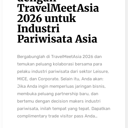
TravelMeetAsia
2026 untuk
Industri
Pariwisata Asia
Bergabunglah di TravelMeetAsia 2026 dan
temukan peluang kolaborasi bersama para
pelaku industri pariwisata dari sektor Leisure,
MICE, dan Corporate. Selain itu, Anda akan:
Jika Anda ingin memperluas jaringan bisnis,
membuka peluang partnership baru, dan
bertemu dengan decision makers industri
pariwisata, inilah tempat yang tepat. Dapatkan
complimentary trade visitor pass Anda…