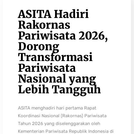
ASITA Hadiri
Rakornas
Pariwisata 2026,
Dorong
Transformasi
Pariwisata
Nasional yang
Lebih Tangguh
ASITA menghadiri hari pertama Rapat
Koordinasi Nasional (Rakornas) Pariwisata
Tahun 2026 yang diselenggarakan oleh
Kementerian Pariwisata Republik Indonesia di