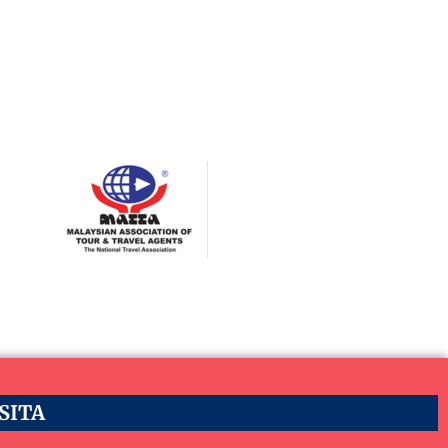
ASITA