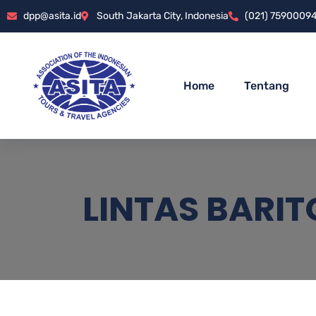
dpp@asita.id
South Jakarta City, Indonesia
(021) 7590009
Home
Tentang
LINTAS BARIT