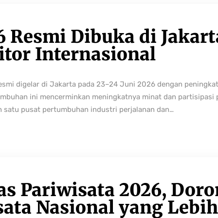
6 Resmi Dibuka di Jakart
tor Internasional
resmi digelar di Jakarta pada 23–24 Juni 2026 dengan peningka
buhan ini mencerminkan meningkatnya minat dan partisipasi pe
h satu pusat pertumbuhan industri perjalanan dan…
as Pariwisata 2026, Dor
sata Nasional yang Lebi