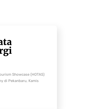
ata
rgi
Tourism Showcase (HOTAS)
ny di Pekanbaru, Kamis