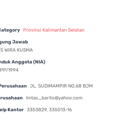
 Category
Provinsi Kalimantan Selatan
gung Jawab
S WIRA KUSMA
nduk Anggota (NIA)
DPP/1994
Perusahaan
JL. SUDIMAMPIR NO.68 BJM
erusahaan
lintas_barito@yahoo.com
elp Kantor
3353829, 335013-16