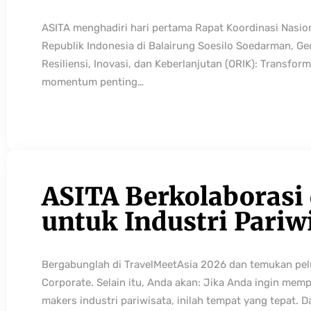
ASITA menghadiri hari pertama Rapat Koordinasi Nasio
Republik Indonesia di Balairung Soesilo Soedarman, G
Resiliensi, Inovasi, dan Keberlanjutan (ORIK): Transfo
momentum penting…
ASITA Berkolaborasi
untuk Industri Pariw
Bergabunglah di TravelMeetAsia 2026 dan temukan pelua
Corporate. Selain itu, Anda akan: Jika Anda ingin mem
makers industri pariwisata, inilah tempat yang tepat. 