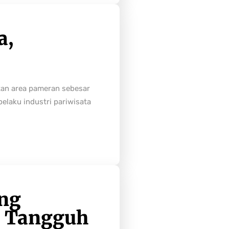
a,
tan area pameran sebesar
laku industri pariwisata
ong
h Tangguh