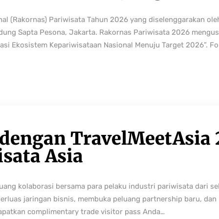
nal (Rakornas) Pariwisata Tahun 2026 yang diselenggarakan ole
edung Sapta Pesona, Jakarta. Rakornas Pariwisata 2026 mengus
rmasi Ekosistem Kepariwisataan Nasional Menuju Target 2026”. Fo
 dengan TravelMeetAsia 
isata Asia
ng kolaborasi bersama para pelaku industri pariwisata dari sek
perluas jaringan bisnis, membuka peluang partnership baru, da
Dapatkan complimentary trade visitor pass Anda…