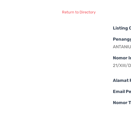
Return to Directory
Listing
Penang
ANTANIU
Nomor I
21/XIII/
Alamat 
Email P
Nomor T