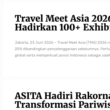
Travel Meet Asia 202
Hadirkan 100+ Exhibi
Jakarta, 23 Juni 2026 – Travel Meet Asia (TMA) 2026 
20% dibandingkan penyelenggaraan sebelumnya. Pertum
global serta memperkuat posisi Indonesia sebagai sala
ASITA Hadiri Rakorn
Transformasi Pariwi