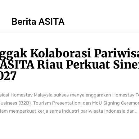
Berita ASITA
ggak Kolaborasi Pariwis
ASITA Riau Perkuat Sine
027
osiasi Homestay Malaysia sukses menyelenggarakan Homestay 
Business (B2B), Tourism Presentation, dan MoU Signing Ceremo
lam memperkuat kerja sama industri pariwisata Indonesia dan…