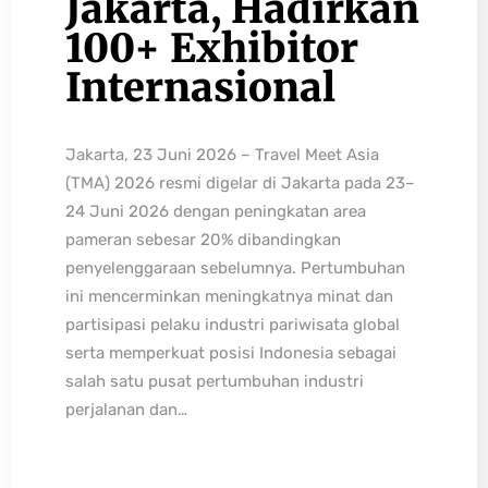
Jakarta, Hadirkan
100+ Exhibitor
Internasional
Jakarta, 23 Juni 2026 – Travel Meet Asia
(TMA) 2026 resmi digelar di Jakarta pada 23–
24 Juni 2026 dengan peningkatan area
pameran sebesar 20% dibandingkan
penyelenggaraan sebelumnya. Pertumbuhan
ini mencerminkan meningkatnya minat dan
partisipasi pelaku industri pariwisata global
serta memperkuat posisi Indonesia sebagai
salah satu pusat pertumbuhan industri
perjalanan dan…