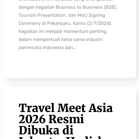
dengan kegiatan Business to Business (B2B),
Tourism Presentation, dan MoU Signing
Ceremony di Pekanbaru, Kamis (2/7/2026).
Kegiatan ini menjadi momentum penting
dalam memperkuat kerja sama industri
pariwisata Indonesia dan…
Travel Meet Asia
2026 Resmi
Dibuka di