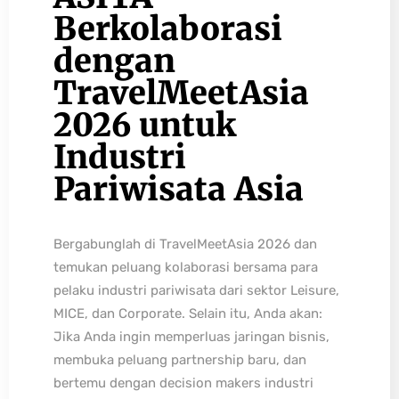
Berkolaborasi
dengan
TravelMeetAsia
2026 untuk
Industri
Pariwisata Asia
Bergabunglah di TravelMeetAsia 2026 dan
temukan peluang kolaborasi bersama para
pelaku industri pariwisata dari sektor Leisure,
MICE, dan Corporate. Selain itu, Anda akan:
Jika Anda ingin memperluas jaringan bisnis,
membuka peluang partnership baru, dan
bertemu dengan decision makers industri