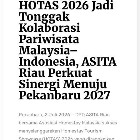
HOTAS 2026 Jadi
Tonggak
Kolaborasi
Pariwisata
Malaysia–
Indonesia, ASITA
Riau Perkuat
Sinergi Menuju
Pekanbaru 2027
Pekanbaru, 2 Juli 2026 – DPD ASITA Riau
bersama Asosiasi Homestay Malaysia sukses
menyelenggarakan Homestay Tourism
Showcase (HOTAS) 2026 yang dirangkaikan